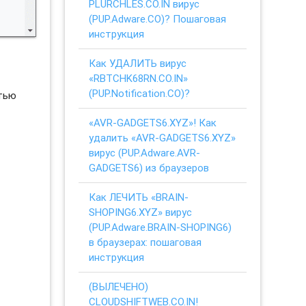
PLURCHLES.CO.IN вирус
(PUP.Adware.CO)? Пошаговая
инструкция
Как УДАЛИТЬ вирус
«RBTCHK68RN.CO.IN»
(PUP.Notification.CO)?
стью
«AVR-GADGETS6.XYZ»! Как
удалить «AVR-GADGETS6.XYZ»
вирус (PUP.Adware.AVR-
GADGETS6) из браузеров
Как ЛЕЧИТЬ «BRAIN-
SHOPING6.XYZ» вирус
(PUP.Adware.BRAIN-SHOPING6)
в браузерах: пошаговая
инструкция
(ВЫЛЕЧЕНО)
CLOUDSHIFTWEB.CO.IN!