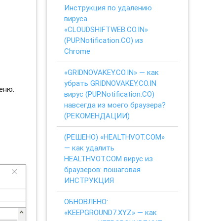
Инструкция по удалению
вируса
«CLOUDSHIFTWEB.CO.IN»
(PUP.Notification.CO) из
Chrome
«GRIDNOVAKEY.CO.IN» — как
убрать GRIDNOVAKEY.CO.IN
еню.
вирус (PUP.Notification.CO)
навсегда из моего браузера?
(РЕКОМЕНДАЦИИ)
(РЕШЕНО) «HEALTHVOT.COM»
— как удалить
HEALTHVOT.COM вирус из
браузеров: пошаговая
ИНСТРУКЦИЯ
ОБНОВЛЕНО:
«KEEPGROUND7.XYZ» — как