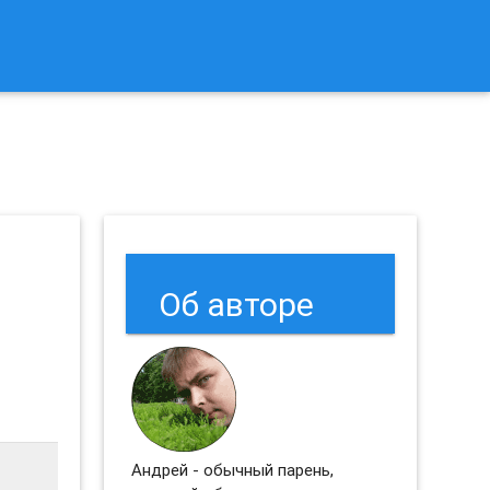
к Сбросить Настройки Браузеров Chrome и Firefox?
Об авторе
Андрей - обычный парень,