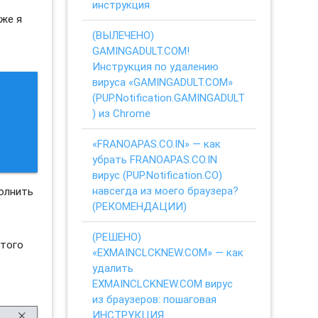
инструкция
же я
(ВЫЛЕЧЕНО)
GAMINGADULT.COM!
Инструкция по удалению
вируса «GAMINGADULT.COM»
(PUP.Notification.GAMINGADULT
) из Chrome
«FRANOAPAS.CO.IN» — как
убрать FRANOAPAS.CO.IN
вирус (PUP.Notification.CO)
навсегда из моего браузера?
олнить
(РЕКОМЕНДАЦИИ)
(РЕШЕНО)
этого
«EXMAINCLCKNEW.COM» — как
удалить
EXMAINCLCKNEW.COM вирус
из браузеров: пошаговая
ИНСТРУКЦИЯ