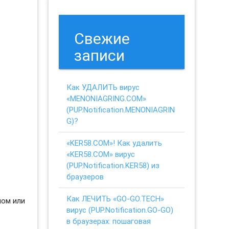
Свежие
записи
Как УДАЛИТЬ вирус
«MENONIAGRING.COM»
(PUP.Notification.MENONIAGRIN
G)?
«KER58.COM»! Как удалить
«KER58.COM» вирус
(PUP.Notification.KER58) из
браузеров
Как ЛЕЧИТЬ «GO-GO.TECH»
ном или
вирус (PUP.Notification.GO-GO)
в браузерах: пошаговая