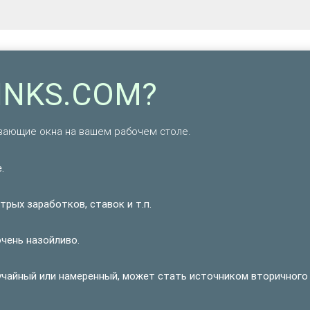
LINKS.COM?
вающие окна на вашем рабочем столе.
.
рых заработков, ставок и т.п.
очень назойливо.
учайный или намеренный, может стать источником вторичного