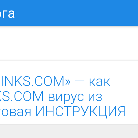
ога
в Браузере.
Как Сбросить Настройки Mozilla Firefox?
Ка
INKS.COM» — как
KS.COM вирус из
аговая ИНСТРУКЦИЯ