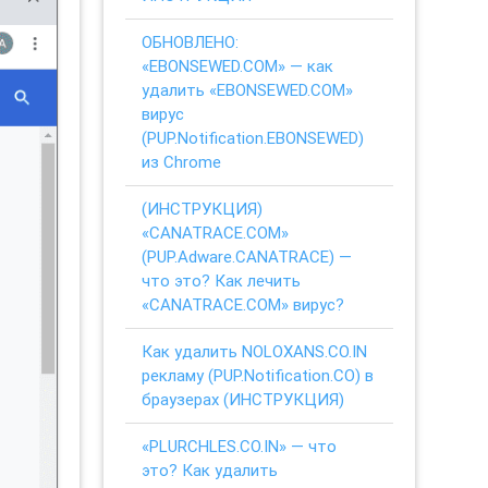
ОБНОВЛЕНО:
«EBONSEWED.COM» — как
удалить «EBONSEWED.COM»
вирус
(PUP.Notification.EBONSEWED)
из Chrome
(ИНСТРУКЦИЯ)
«CANATRACE.COM»
(PUP.Adware.CANATRACE) —
что это? Как лечить
«CANATRACE.COM» вирус?
Как удалить NOLOXANS.CO.IN
рекламу (PUP.Notification.CO) в
браузерах (ИНСТРУКЦИЯ)
«PLURCHLES.CO.IN» — что
это? Как удалить