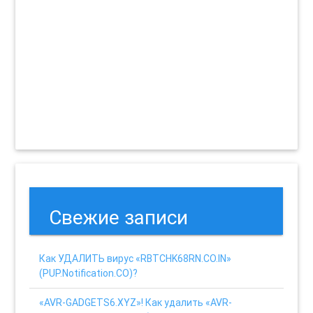
Свежие записи
Как УДАЛИТЬ вирус «RBTCHK68RN.CO.IN»
(PUP.Notification.CO)?
«AVR-GADGETS6.XYZ»! Как удалить «AVR-