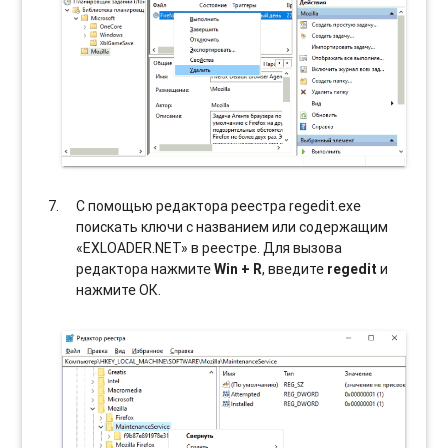
С помощью редактора реестра regedit.exe
поискать ключи с названием или содержащим
«EXLOADER.NET» в реестре. Для вызова
редактора нажмите
Win + R
, введите
regedit
и
нажмите ОК.