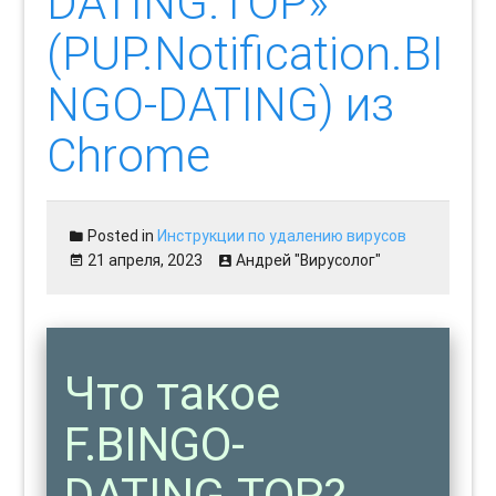
DATING.TOP»
(PUP.Notification.BI
NGO-DATING) из
Chrome
Posted in
Инструкции по удалению вирусов
21 апреля, 2023
Андрей "Вирусолог"
Что такое
F.BINGO-
DATING.TOP?