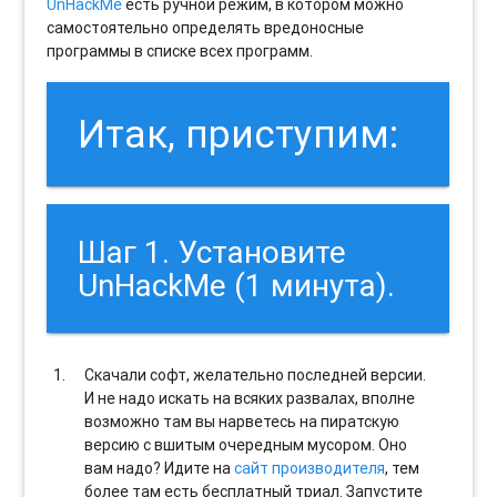
UnHackMe
есть ручной режим, в котором можно
самостоятельно определять вредоносные
программы в списке всех программ.
Итак, приступим:
Шаг 1. Установите
UnHackMe (1 минута).
Скачали софт, желательно последней версии.
И не надо искать на всяких развалах, вполне
возможно там вы нарветесь на пиратскую
версию с вшитым очередным мусором. Оно
вам надо? Идите на
сайт производителя
, тем
более там есть бесплатный триал. Запустите