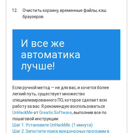
Очистить корзину, временные файлы, кэш
браузеров.
И все же
автоматика
лучше!
Если ручной метод — не для вас, и хочется более
легкий путь, существует множество
специализированного ПО, которое сделает всю
работу за вас. Я рекомендую воспользоваться
UnHackMe
от
Greatis Software
, выполнив все по
пошаговой инструкции.
Шаг 1. Установите UnHackMe. (1 минута)
Шаг 2. Запустите поиск вредоносных программ в