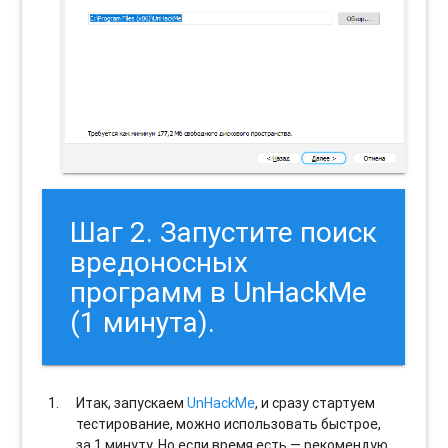
Шаг 2. Запустите поиск
вредоносных
программ в UnHackMe
(1 минута).
Итак, запускаем
UnHackMe
, и сразу стартуем
тестирование, можно использовать быстрое,
за 1 минуту. Но если время есть — рекомендую