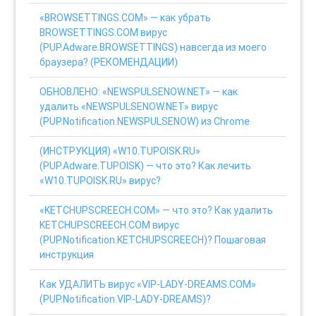
«BROWSETTINGS.COM» — как убрать
BROWSETTINGS.COM вирус
(PUP.Adware.BROWSETTINGS) навсегда из моего
браузера? (РЕКОМЕНДАЦИИ)
ОБНОВЛЕНО: «NEWSPULSENOW.NET» — как
удалить «NEWSPULSENOW.NET» вирус
(PUP.Notification.NEWSPULSENOW) из Chrome
(ИНСТРУКЦИЯ) «W10.TUPOISK.RU»
(PUP.Adware.TUPOISK) — что это? Как лечить
«W10.TUPOISK.RU» вирус?
«KETCHUPSCREECH.COM» — что это? Как удалить
KETCHUPSCREECH.COM вирус
(PUP.Notification.KETCHUPSCREECH)? Пошаговая
инструкция
Как УДАЛИТЬ вирус «VIP-LADY-DREAMS.COM»
(PUP.Notification.VIP-LADY-DREAMS)?