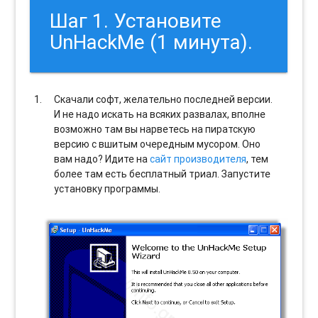
Шаг 1. Установите
UnHackMe (1 минута).
Скачали софт, желательно последней версии.
И не надо искать на всяких развалах, вполне
возможно там вы нарветесь на пиратскую
версию с вшитым очередным мусором. Оно
вам надо? Идите на
сайт производителя
, тем
более там есть бесплатный триал. Запустите
установку программы.