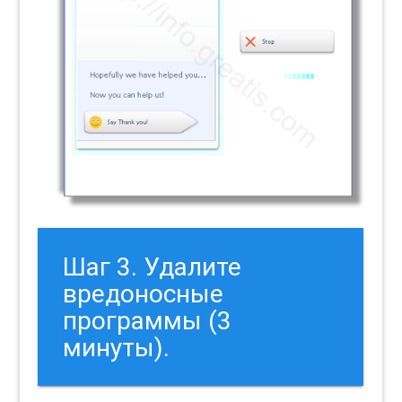
Шаг 3. Удалите
вредоносные
программы (3
минуты).