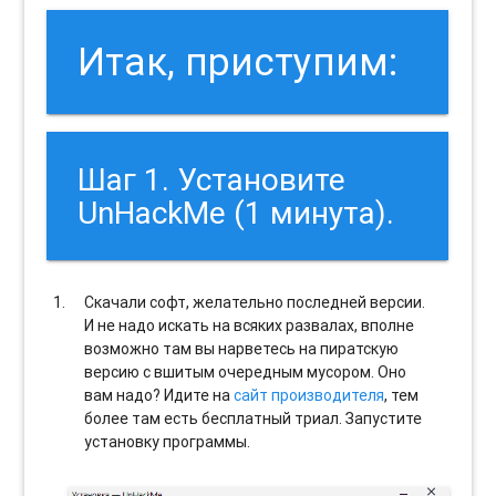
Итак, приступим:
Шаг 1. Установите
UnHackMe (1 минута).
Скачали софт, желательно последней версии.
И не надо искать на всяких развалах, вполне
возможно там вы нарветесь на пиратскую
версию с вшитым очередным мусором. Оно
вам надо? Идите на
сайт производителя
, тем
более там есть бесплатный триал. Запустите
установку программы.