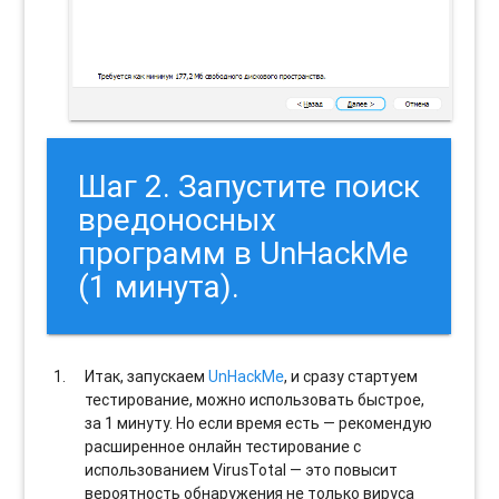
Шаг 2. Запустите поиск
вредоносных
программ в UnHackMe
(1 минута).
Итак, запускаем
UnHackMe
, и сразу стартуем
тестирование, можно использовать быстрое,
за 1 минуту. Но если время есть — рекомендую
расширенное онлайн тестирование с
использованием VirusTotal — это повысит
вероятность обнаружения не только вируса