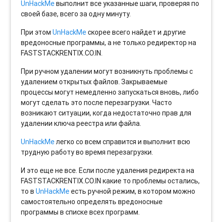
UnHackMe
выполнит все указанные шаги, проверяя по
своей базе, всего за одну минуту.
При этом
UnHackMe
скорее всего найдет и другие
вредоносные программы, а не только редиректор на
FASTSTACKRENTIX.CO.IN.
При ручном удалении могут возникнуть проблемы с
удалением открытых файлов. Закрываемые
процессы могут немедленно запускаться вновь, либо
могут сделать это после перезагрузки. Часто
возникают ситуации, когда недостаточно прав для
удалении ключа реестра или файла.
UnHackMe
легко со всем справится и выполнит всю
трудную работу во время перезагрузки.
И это еще не все. Если после удаления редиректа на
FASTSTACKRENTIX.CO.IN какие то проблемы остались,
то в
UnHackMe
есть ручной режим, в котором можно
самостоятельно определять вредоносные
программы в списке всех программ.