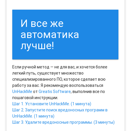
И все же
автоматика
лучше!
Если ручной метод — не для вас, и хочется более
легкий путь, существует множество
специализированного ПО, которое сделает всю
работу за вас. Я рекомендую воспользоваться
UnHackMe
от
Greatis Software
, выполнив все по
пошаговой инструкции.
Шаг 1. Установите UnHackMe. (1 минута)
Шаг 2. Запустите поиск вредоносных программ в
UnHackMe. (1 минута)
Шаг 3. Удалите вредоносные программы. (3 минуты)