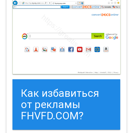
Как избавиться
от рекламы
FHVFD.COM?