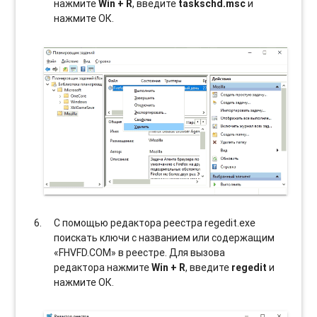
нажмите
Win + R
, введите
taskschd.msc
и
нажмите ОК.
С помощью редактора реестра regedit.exe
поискать ключи с названием или содержащим
«FHVFD.COM» в реестре. Для вызова
редактора нажмите
Win + R
, введите
regedit
и
нажмите ОК.