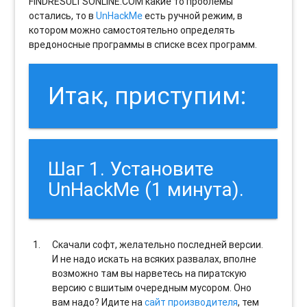
FINDRESULTSONLINE.COM какие то проблемы
остались, то в
UnHackMe
есть ручной режим, в
котором можно самостоятельно определять
вредоносные программы в списке всех программ.
Итак, приступим:
Шаг 1. Установите
UnHackMe (1 минута).
Скачали софт, желательно последней версии.
И не надо искать на всяких развалах, вполне
возможно там вы нарветесь на пиратскую
версию с вшитым очередным мусором. Оно
вам надо? Идите на
сайт производителя
, тем