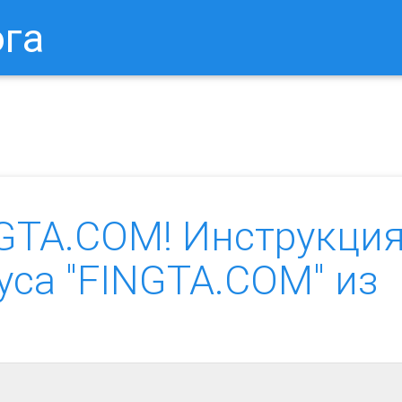
ога
в Браузере.
Как Сбросить Настройки Mozilla Firefox?
Ка
GTA.COM! Инструкци
уса "FINGTA.COM" из