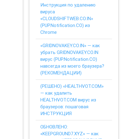
Инструкция по удалению
вируса
«CLOUDSHIFTWEB.CO.IN»
(PUP.Notification.CO) из
Chrome
«GRIDNOVAKEY.CO.IN» — как
убрать GRIDNOVAKEY.CO.IN
вирус (PUP.Notification.CO)
навсегда из моего браузера?
(РЕКОМЕНДАЦИИ)
(РЕШЕНО) «HEALTHVOT.COM»
— как удалить
HEALTHVOT.COM вирус из
браузеров: пошаговая
ИНСТРУКЦИЯ
ОБНОВЛЕНО:
«KEEPGROUND7.XYZ» — как