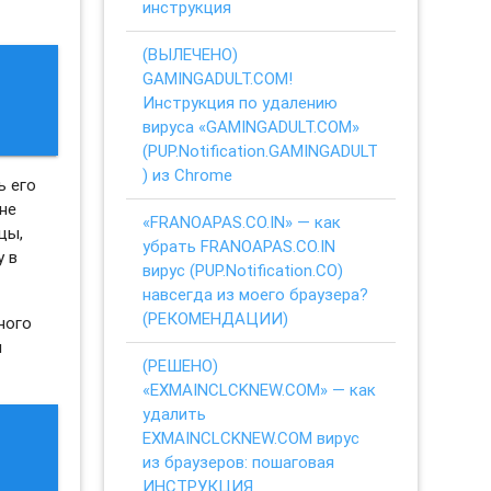
инструкция
(ВЫЛЕЧЕНО)
GAMINGADULT.COM!
Инструкция по удалению
вируса «GAMINGADULT.COM»
(PUP.Notification.GAMINGADULT
) из Chrome
ь его
не
«FRANOAPAS.CO.IN» — как
цы,
убрать FRANOAPAS.CO.IN
у в
вирус (PUP.Notification.CO)
навсегда из моего браузера?
(РЕКОМЕНДАЦИИ)
ного
я
(РЕШЕНО)
«EXMAINCLCKNEW.COM» — как
удалить
EXMAINCLCKNEW.COM вирус
из браузеров: пошаговая
ИНСТРУКЦИЯ