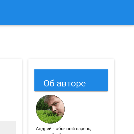
к Сбросить Настройки Браузеров Chrome и Firefox?
я
Об авторе
Андрей - обычный парень,