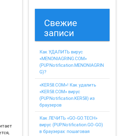
Свежие
записи
Как УДАЛИТЬ вирус
«MENONIAGRING.COM»
(PUP.Notification.MENONIAGRIN
G)?
«KER58.COM»! Как удалить
«KER58.COM» вирус
(PUP.Notification.KER58) из
браузеров
Как ЛЕЧИТЬ «GO-GO.TECH»
вирус (PUP.Notification.GO-GO)
читает
в браузерах: пошаговая
ется,