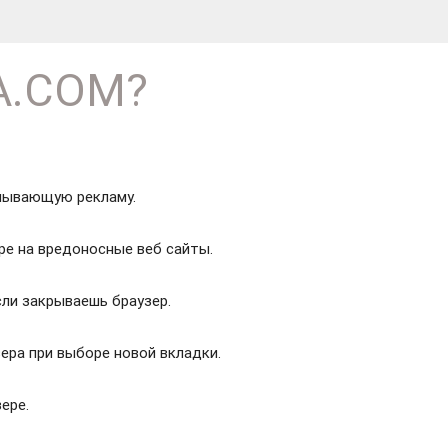
TA.COM?
лывающую рекламу.
ре на вредоносные веб сайты.
сли закрываешь браузер.
ера при выборе новой вкладки.
ере.