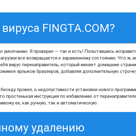
т вируса FINGTA.COM?
 умолчанию. Я проверил — так и есть! Попытавшись исправит
загрузки все возвращается к зараженному состоянию. Что ж, м
себя вирус перенаправитель, который меняет домашние страни
ержимое ярлыков браузеров, добавляя дополнительную строчк
И беседу провел, о недопустимости установки нового программ
что простенькая инструкция по избавлению от перенаправител
ивожу ее, как ручную, так и автоматическую.
чному удалению