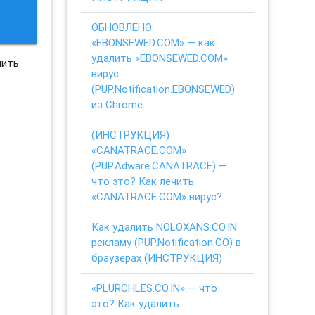
ОБНОВЛЕНО:
«EBONSEWED.COM» — как
удалить «EBONSEWED.COM»
нить
вирус
(PUP.Notification.EBONSEWED)
из Chrome
(ИНСТРУКЦИЯ)
«CANATRACE.COM»
(PUP.Adware.CANATRACE) —
что это? Как лечить
«CANATRACE.COM» вирус?
Как удалить NOLOXANS.CO.IN
рекламу (PUP.Notification.CO) в
браузерах (ИНСТРУКЦИЯ)
«PLURCHLES.CO.IN» — что
это? Как удалить