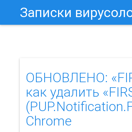
Записки вирусол
Как Отключить Уведомления 
ОБНОВЛЕНО: «FI
как удалить «FI
(PUP.Notificatio
Chrome