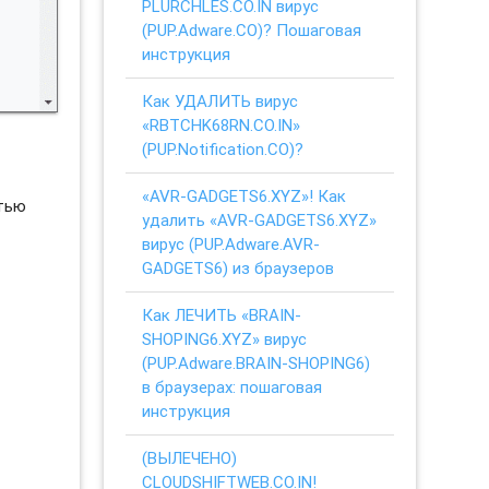
PLURCHLES.CO.IN вирус
(PUP.Adware.CO)? Пошаговая
инструкция
Как УДАЛИТЬ вирус
«RBTCHK68RN.CO.IN»
(PUP.Notification.CO)?
«AVR-GADGETS6.XYZ»! Как
стью
удалить «AVR-GADGETS6.XYZ»
вирус (PUP.Adware.AVR-
GADGETS6) из браузеров
Как ЛЕЧИТЬ «BRAIN-
SHOPING6.XYZ» вирус
(PUP.Adware.BRAIN-SHOPING6)
в браузерах: пошаговая
инструкция
(ВЫЛЕЧЕНО)
CLOUDSHIFTWEB.CO.IN!