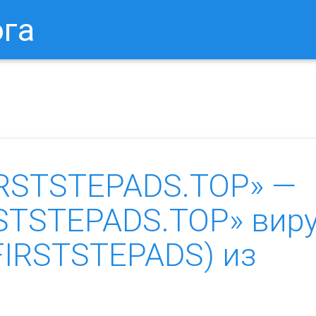
ога
в Браузере.
Как Сбросить Настройки Mozilla Firefox?
Ка
RSTSTEPADS.TOP» —
RSTSTEPADS.TOP» вир
n.FIRSTSTEPADS) из