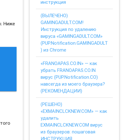
инструкция
(ВЫЛЕЧЕНО)
GAMINGADULT.COM!
ы. Ниже
Инструкция по удалению
вируса «GAMINGADULT.COM»
(PUP.Notification.GAMINGADULT
) из Chrome
«FRANOAPAS.CO.IN» — как
убрать FRANOAPAS.CO.IN
вирус (PUP.Notification.CO)
навсегда из моего браузера?
(РЕКОМЕНДАЦИИ)
(РЕШЕНО)
«EXMAINCLCKNEW.COM» — как
удалить
этого
EXMAINCLCKNEW.COM вирус
из браузеров: пошаговая
ИНСТРУКЦИЯ