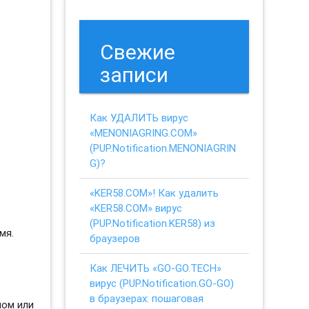
Свежие
записи
Как УДАЛИТЬ вирус
«MENONIAGRING.COM»
(PUP.Notification.MENONIAGRIN
G)?
«KER58.COM»! Как удалить
«KER58.COM» вирус
(PUP.Notification.KER58) из
мя.
браузеров
Как ЛЕЧИТЬ «GO-GO.TECH»
вирус (PUP.Notification.GO-GO)
в браузерах: пошаговая
ном или