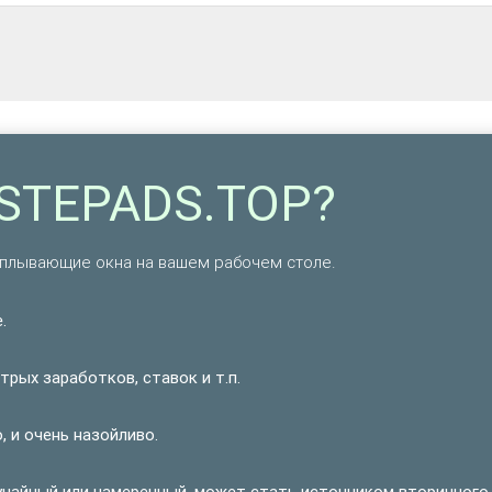
TSTEPADS.TOP?
плывающие окна на вашем рабочем столе.
.
рых заработков, ставок и т.п.
 и очень назойливо.
учайный или намеренный, может стать источником вторичного