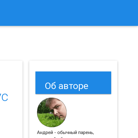
к Сбросить Настройки Браузеров Chrome и Firefox?
Об авторе
ус
Андрей - обычный парень,