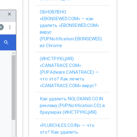
ОБНОВЛЕНО:
«EBONSEWED.COM» — как
удалить «EBONSEWED.COM»
вирус
(PUP.Notification.EBONSEWED)
из Chrome
(ИНСТРУКЦИЯ)
«CANATRACE.COM»
(PUP.Adware.CANATRACE) —
что это? Как лечить
«CANATRACE.COM» вирус?
Как удалить NOLOXANS.CO.IN
рекламу (PUP.Notification.CO) в
браузерах (ИНСТРУКЦИЯ)
«PLURCHLES.CO.IN» — что
это? Как удалить