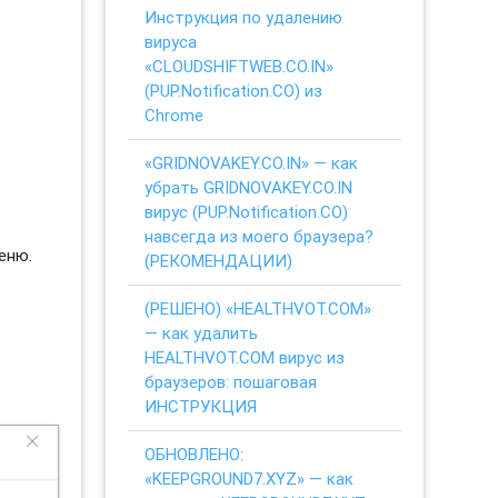
Инструкция по удалению
вируса
«CLOUDSHIFTWEB.CO.IN»
(PUP.Notification.CO) из
Chrome
«GRIDNOVAKEY.CO.IN» — как
убрать GRIDNOVAKEY.CO.IN
вирус (PUP.Notification.CO)
навсегда из моего браузера?
еню.
(РЕКОМЕНДАЦИИ)
(РЕШЕНО) «HEALTHVOT.COM»
— как удалить
HEALTHVOT.COM вирус из
браузеров: пошаговая
ИНСТРУКЦИЯ
ОБНОВЛЕНО:
«KEEPGROUND7.XYZ» — как