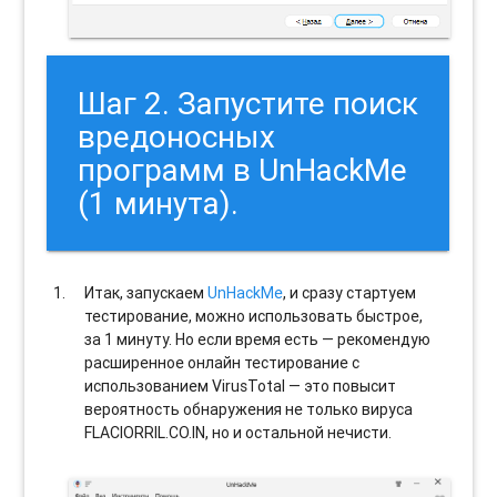
Шаг 2. Запустите поиск
вредоносных
программ в UnHackMe
(1 минута).
Итак, запускаем
UnHackMe
, и сразу стартуем
тестирование, можно использовать быстрое,
за 1 минуту. Но если время есть — рекомендую
расширенное онлайн тестирование с
использованием VirusTotal — это повысит
вероятность обнаружения не только вируса
FLACIORRIL.CO.IN, но и остальной нечисти.