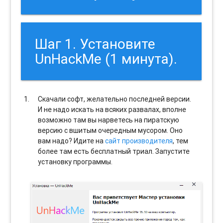
Шаг 1. Установите
UnHackMe (1 минута).
Скачали софт, желательно последней версии.
И не надо искать на всяких развалах, вполне
возможно там вы нарветесь на пиратскую
версию с вшитым очередным мусором. Оно
вам надо? Идите на
сайт производителя
, тем
более там есть бесплатный триал. Запустите
установку программы.