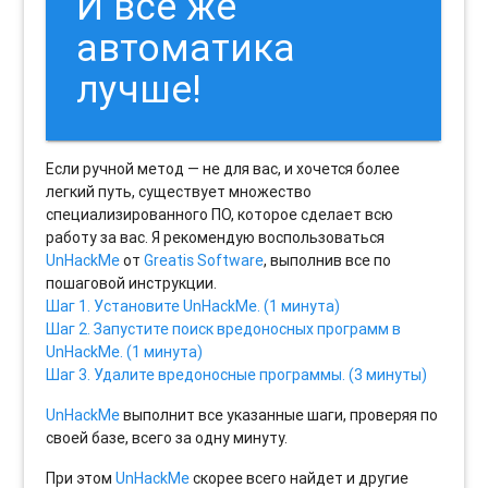
И все же
автоматика
лучше!
Если ручной метод — не для вас, и хочется более
легкий путь, существует множество
специализированного ПО, которое сделает всю
работу за вас. Я рекомендую воспользоваться
UnHackMe
от
Greatis Software
, выполнив все по
пошаговой инструкции.
Шаг 1. Установите UnHackMe. (1 минута)
Шаг 2. Запустите поиск вредоносных программ в
UnHackMe. (1 минута)
Шаг 3. Удалите вредоносные программы. (3 минуты)
UnHackMe
выполнит все указанные шаги, проверяя по
своей базе, всего за одну минуту.
При этом
UnHackMe
скорее всего найдет и другие