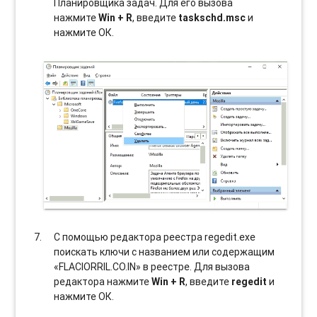
Планировщика задач. Для его вызова
нажмите
Win + R
, введите
taskschd.msc
и
нажмите ОК.
С помощью редактора реестра regedit.exe
поискать ключи с названием или содержащим
«FLACIORRIL.CO.IN» в реестре. Для вызова
редактора нажмите
Win + R
, введите
regedit
и
нажмите ОК.