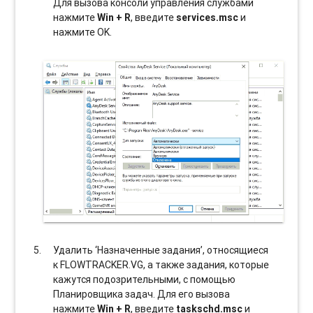
Для вызова консоли управления службами
нажмите
Win + R
, введите
services.msc
и
нажмите OK.
Удалить ‘Назначенные задания’, относящиеся
к FLOWTRACKER.VG, а также задания, которые
кажутся подозрительными, с помощью
Планировщика задач. Для его вызова
нажмите
Win + R
, введите
taskschd.msc
и