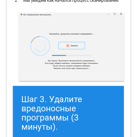
Мы увидим как начался процесс сканирования.
Шаг 3. Удалите
вредоносные
программы (3
минуты).