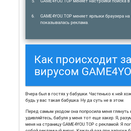
GAME4YOU.TOP меняет настройки поиска в 
GAME4YOU.TOP меняет ярлыки браузера на 
показывалась реклама.
Как происходит 
вирусом GAME4YO
Вчера был в гостях у бабушки. Частенько к ней хо
будь у вас такая бабушка. Ну да суть не в этом.
Перед самым уходом она попросила меня глянуть н
удивляйтесь, бабуля у меня тот еще хакер. Я, раз
меня на страницу GAME4YOU.TOP с рекламой. Я по
собой рекламный вирус. Каждый раз при запуске б