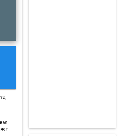
то,
овал
ляет