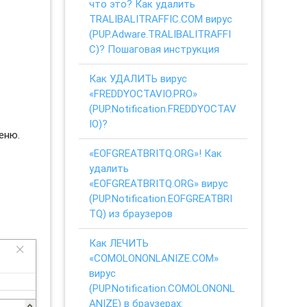
что это? Как удалить
TRALIBALITRAFFIC.COM вирус
(PUP.Adware.TRALIBALITRAFFI
C)? Пошаговая инструкция
Как УДАЛИТЬ вирус
«FREDDYOCTAVIO.PRO»
(PUP.Notification.FREDDYOCTAV
IO)?
еню.
«EOFGREATBRITQ.ORG»! Как
удалить
«EOFGREATBRITQ.ORG» вирус
(PUP.Notification.EOFGREATBRI
TQ) из браузеров
Как ЛЕЧИТЬ
«COMOLONONLANIZE.COM»
вирус
(PUP.Notification.COMOLONONL
ANIZE) в браузерах: