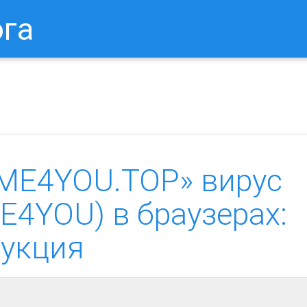
ога
в Браузере.
Как Сбросить Настройки Mozilla Firefox?
Ка
ME4YOU.TOP» вирус
E4YOU) в браузерах:
рукция