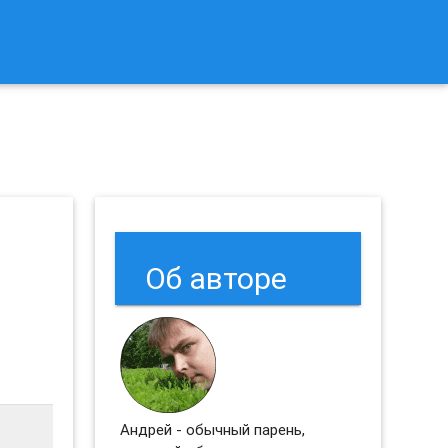
к Сбросить Настройки Браузеров Chrome и Firefox?
Об авторе
Андрей - обычный парень,