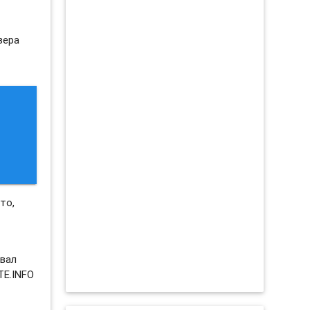
зера
то,
овал
TE.INFO