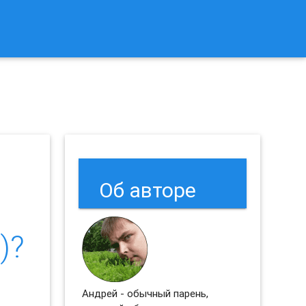
к Сбросить Настройки Браузеров Chrome и Firefox?
Об авторе
)?
Андрей - обычный парень,