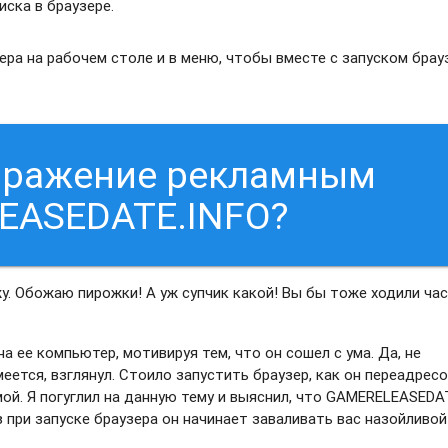
ска в браузере.
ра на рабочем столе и в меню, чтобы вместе с запуском брау
заражение рекламным
EASEDATE.INFO?
жу. Обожаю пирожки! А уж супчик какой! Вы бы тоже ходили час
а ее компьютер, мотивируя тем, что он сошел с ума. Да, не
умеется, взглянул. Стоило запустить браузер, как он переадрес
ой. Я погуглил на данную тему и выяснил, что GAMERELEASEDA
 при запуске браузера он начинает заваливать вас назойливой