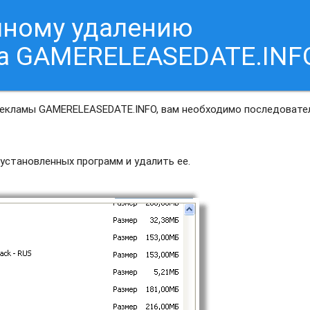
чному удалению
са GAMERELEASEDATE.INF
рекламы GAMERELEASEDATE.INFO, вам необходимо последовате
установленных программ и удалить ее.