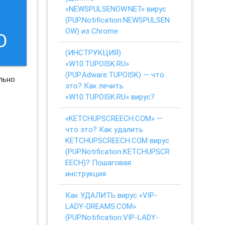
«NEWSPULSENOW.NET» вирус
(PUP.Notification.NEWSPULSEN
OW) из Chrome
O
(ИНСТРУКЦИЯ)
«W10.TUPOISK.RU»
(PUP.Adware.TUPOISK) — что
льно
это? Как лечить
«W10.TUPOISK.RU» вирус?
«KETCHUPSCREECH.COM» —
что это? Как удалить
KETCHUPSCREECH.COM вирус
(PUP.Notification.KETCHUPSCR
EECH)? Пошаговая
инструкция
Как УДАЛИТЬ вирус «VIP-
LADY-DREAMS.COM»
(PUP.Notification.VIP-LADY-