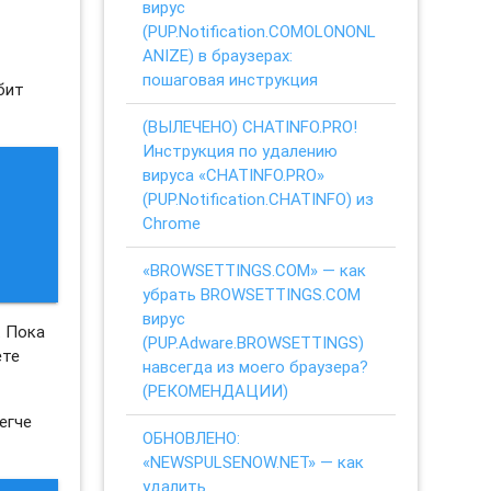
вирус
(PUP.Notification.COMOLONONL
ANIZE) в браузерах:
пошаговая инструкция
юбит
(ВЫЛЕЧЕНО) CHATINFO.PRO!
Инструкция по удалению
вируса «CHATINFO.PRO»
(PUP.Notification.CHATINFO) из
Chrome
«BROWSETTINGS.COM» — как
убрать BROWSETTINGS.COM
вирус
. Пока
(PUP.Adware.BROWSETTINGS)
ете
навсегда из моего браузера?
(РЕКОМЕНДАЦИИ)
егче
ОБНОВЛЕНО:
«NEWSPULSENOW.NET» — как
удалить