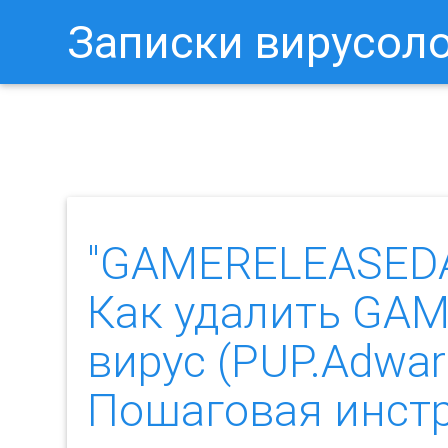
Записки вирусол
Как Отключить Уведомления 
"GAMERELEASEDAT
Как удалить GA
вирус (PUP.Adw
Пошаговая инст