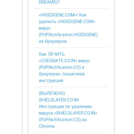
DREAMS)?
«HIGEDGENE.COM»! Как
удалить «HIGEDGENE.COM»
вирус
(PUP.Notification.HIGEDGENE)
из браузеров
Как ЛЕЧИТЬ
«COEGNATE.CO.IN» вирус
(PUP.Notification.CO) в
браузерах: пошаговая
инструкция
(ВЫЛЕЧЕНО)
SHIELDLAYER.CO.IN!
Инструкция по удалению
вируса «SHIELDLAYER.CO.IN»
(PUP.Notification.CO) из
Chrome