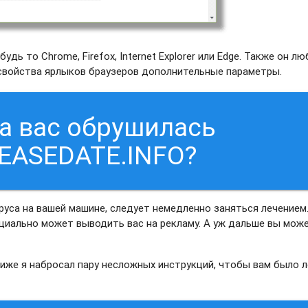
дь то Chrome, Firefox, Internet Explorer или Edge. Также он л
 свойства ярлыков браузеров дополнительные параметры.
на вас обрушилась
EASEDATE.INFO?
руса на вашей машине, следует немедленно заняться лечением
нциально может выводить вас на рекламу. А уж дальше вы мож
Ниже я набросал пару несложных инструкций, чтобы вам было л