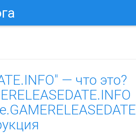
ога
в Браузере.
Как Сбросить Настройки Mozilla Firefox?
Ка
E.INFO" — что это?
MERELEASEDATE.INFO
are.GAMERELEASEDATE
рукция