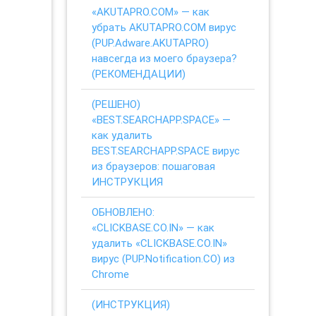
«AKUTAPRO.COM» — как
убрать AKUTAPRO.COM вирус
(PUP.Adware.AKUTAPRO)
навсегда из моего браузера?
(РЕКОМЕНДАЦИИ)
(РЕШЕНО)
«BEST.SEARCHAPP.SPACE» —
как удалить
BEST.SEARCHAPP.SPACE вирус
из браузеров: пошаговая
ИНСТРУКЦИЯ
ОБНОВЛЕНО:
«CLICKBASE.CO.IN» — как
удалить «CLICKBASE.CO.IN»
вирус (PUP.Notification.CO) из
Chrome
(ИНСТРУКЦИЯ)