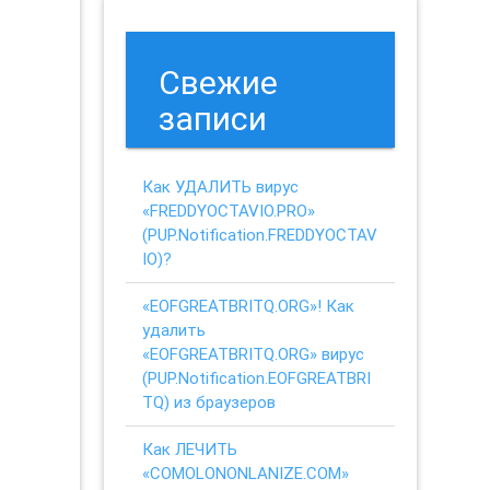
Свежие
записи
Как УДАЛИТЬ вирус
«FREDDYOCTAVIO.PRO»
(PUP.Notification.FREDDYOCTAV
IO)?
«EOFGREATBRITQ.ORG»! Как
удалить
«EOFGREATBRITQ.ORG» вирус
(PUP.Notification.EOFGREATBRI
TQ) из браузеров
Как ЛЕЧИТЬ
«COMOLONONLANIZE.COM»