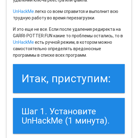
удалении ключа реестра или файла.
UnHackMe
легко со всем справится и выполнит всю
трудную работу во время перезагрузки.
И это еще не все. Если после удаления редиректа на
GARRI-POTTER.FUN какие то проблемы остались, то в
UnHackMe
есть ручной режим, в котором можно
самостоятельно определять вредоносные
программы в списке всех программ.
Итак, приступим:
Шаг 1. Установите
UnHackMe (1 минута).