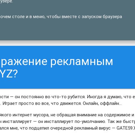
узере.
очем столе и в меню, чтобы вместе с запуском браузера
заражение рекламным
YZ?
ости — он постоянно во что-то рубится. Иногда я думаю, что е
 Играет просто во все, что движется. Онлайн, оффлайн…
якого интернет мусора, не обращая внимание на содержимое и
н инсталлирует — он инсталлирует по-умолчанию. Так же быст
вался мне, что подцепил очередной рекламный вирус — GATE59.