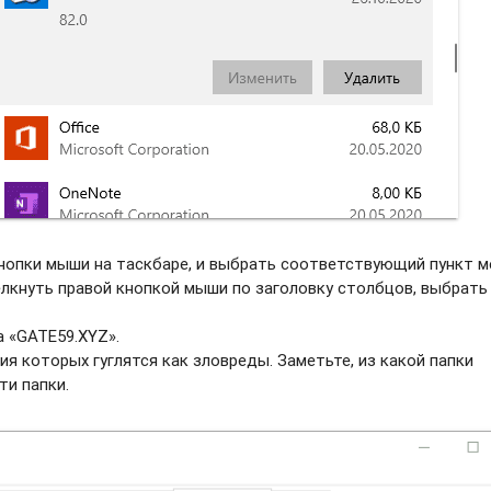
нопки мыши на таскбаре, и выбрать соотвeтствующий пункт м
елкнуть правой кнопкой мыши по заголовку столбцов, выбрать
а «GATE59.XYZ».
ия которых гуглятся как зловреды. Заметьте, из какой папки
ти папки.