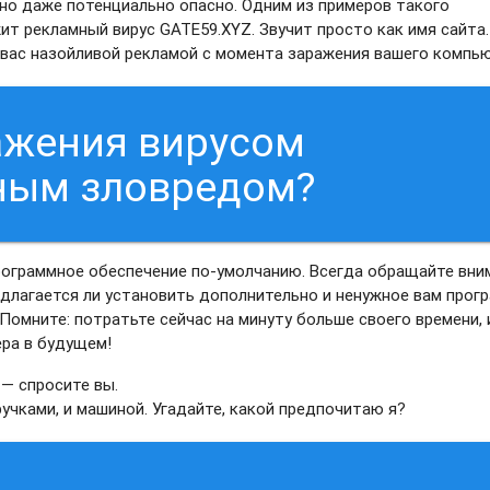
 оно даже потенциально опасно. Одним из примеров такого
т рекламный вирус GATE59.XYZ. Звучит просто как имя сайта.
вас назойливой рекламой с момента заражения вашего компью
ажения вирусом
ным зловредом?
рограммное обеспечение по-умолчанию. Всегда обращайте вни
редлагается ли установить дополнительно и ненужное вам прог
 Помните: потратьте сейчас на минуту больше своего времени, 
ера в будущем!
 — спросите вы.
 ручками, и машиной. Угадайте, какой предпочитаю я?