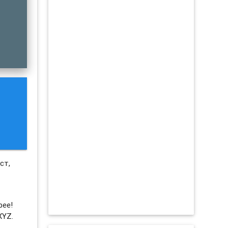
ст,
рее!
XYZ.