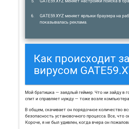
GATE59.XYZ меняет настройки поиска в бра
GATE59.XYZ меняет ярлыки браузера на раб
показывалась реклама.
Как происходит 
вирусом GATE59.X
Мой братишка — заядлый геймер. Что ни зайду в г
спит и справляет нужду — тоже возле компьютера.
В общем, скачивает он порядочное количество вс
безопасность установочного процесса. Все, что о
Короче, я не был удивлен, когда вчера он пожало