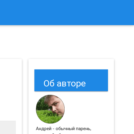
к Сбросить Настройки Браузеров Chrome и Firefox?
Об авторе
Андрей - обычный парень,