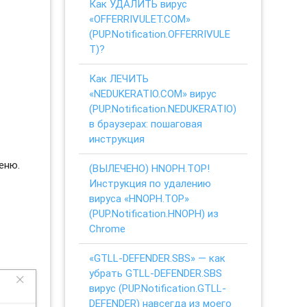
Как УДАЛИТЬ вирус
«OFFERRIVULET.COM»
(PUP.Notification.OFFERRIVULE
T)?
Как ЛЕЧИТЬ
«NEDUKERATIO.COM» вирус
(PUP.Notification.NEDUKERATIO)
в браузерах: пошаговая
инструкция
еню.
(ВЫЛЕЧЕНО) HNOPH.TOP!
Инструкция по удалению
вируса «HNOPH.TOP»
(PUP.Notification.HNOPH) из
Chrome
«GTLL-DEFENDER.SBS» — как
убрать GTLL-DEFENDER.SBS
вирус (PUP.Notification.GTLL-
DEFENDER) навсегда из моего