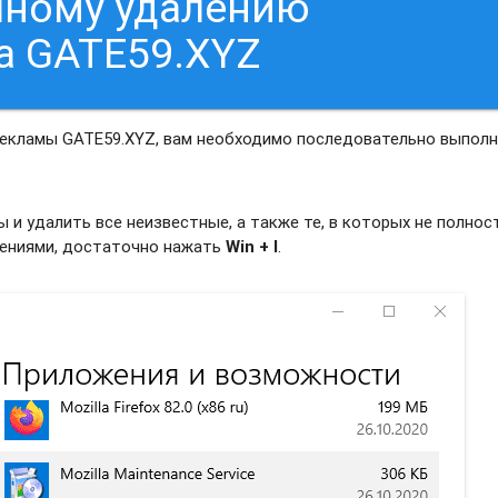
чному удалению
а GATE59.XYZ
рекламы GATE59.XYZ, вам необходимо последовательно выпол
и удалить все неизвестные, а также те, в которых не полно
жениями, достаточно нажать
Win + I
.