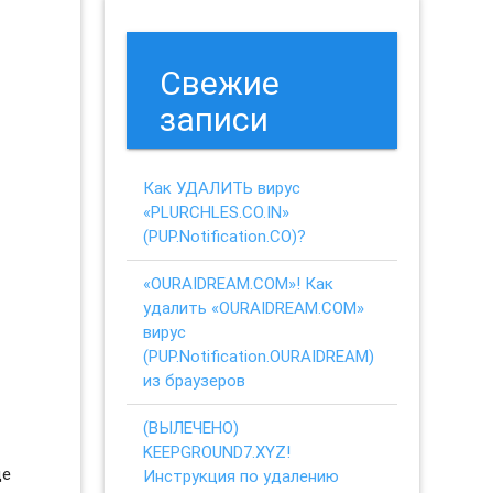
Свежие
записи
Как УДАЛИТЬ вирус
«PLURCHLES.CO.IN»
(PUP.Notification.CO)?
«OURAIDREAM.COM»! Как
удалить «OURAIDREAM.COM»
вирус
(PUP.Notification.OURAIDREAM)
из браузеров
(ВЫЛЕЧЕНО)
KEEPGROUND7.XYZ!
ще
Инструкция по удалению