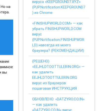
вируса «KEEPGROUND7.XYZ»
 Но на
(PUP.Notification.KEEPGROUND7
тера.
) из Chrome
«FINISHUPWORLD.COM» — как
убрать FINISHUPWORLD.COM
вирус
(PUP.Notification.FINISHUPWOR
LD) навсегда из моего
браузера? (РЕКОМЕНДАЦИИ)
(РЕШЕНО)
мание
«EEJHLDTOOTTULERIN.ORG» —
раммное
как удалить
и вы
EEJHLDTOOTTULERIN.ORG
вирус из браузеров:
пошаговая ИНСТРУКЦИЯ
ОБНОВЛЕНО: «DATZYRO.CO.IN»
— как удалить
«DATZYRO.CO.IN» вирус