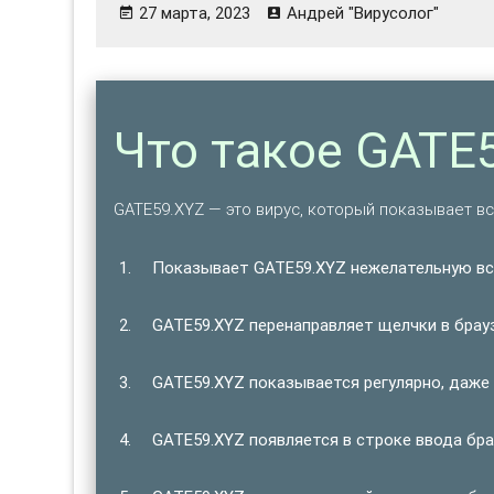
27 марта, 2023
Андрей "Вирусолог"
Что такое GATE
GATE59.XYZ — это вирус, который показывает 
Показывает GATE59.XYZ нежелательную в
GATE59.XYZ перенаправляет щелчки в брау
GATE59.XYZ показывается регулярно, даже 
GATE59.XYZ появляется в строке ввода бра