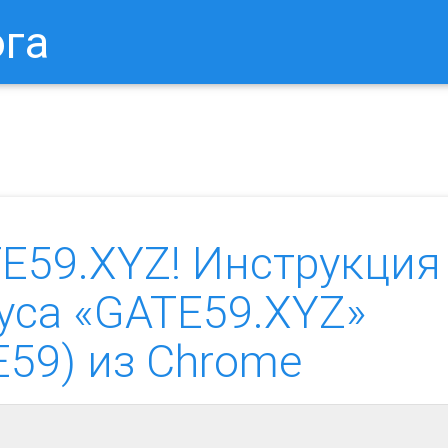
ога
в Браузере.
Как Сбросить Настройки Mozilla Firefox?
Ка
E59.XYZ! Инструкция
уса «GATE59.XYZ»
E59) из Chrome