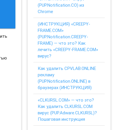
(PUP.Notification.CO) из
Chrome
(ИНСТРУКЦИЯ) «CREEPY-
FRAME.COM»
нить
(PUP.Notification.CREEPY-
FRAME) — что это? Как
лечить «CREEPY-FRAME.COM»
вирус?
стью
Как удалить CPVLAB.ONLINE
рекламу
(PUP.Notification.ONLINE) в
браузерах (ИНСТРУКЦИЯ)
«CLKURSL.COM» — что это?
Как удалить CLKURSL.COM
вирус (PUP.Adware.CLKURSL)?
Пошаговая инструкция