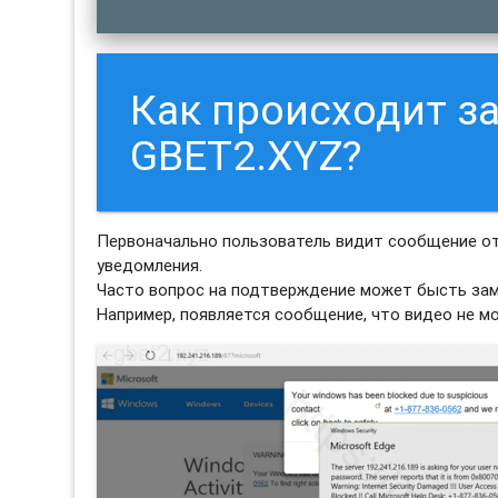
Как происходит з
GBET2.XYZ?
Первоначально пользователь видит сообщение от
уведомления.
Часто вопрос на подтверждение может бысть зам
Например, появляется сообщение, что видео не м