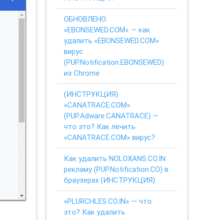
ОБНОВЛЕНО:
«EBONSEWED.COM» — как
удалить «EBONSEWED.COM»
вирус
(PUP.Notification.EBONSEWED)
из Chrome
(ИНСТРУКЦИЯ)
«CANATRACE.COM»
(PUP.Adware.CANATRACE) —
что это? Как лечить
«CANATRACE.COM» вирус?
Как удалить NOLOXANS.CO.IN
рекламу (PUP.Notification.CO) в
браузерах (ИНСТРУКЦИЯ)
«PLURCHLES.CO.IN» — что
это? Как удалить