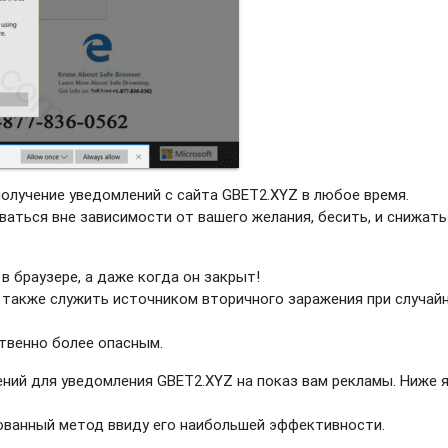
получение уведомлений с сайта GBET2.XYZ в любое время.
ваться вне зависимости от вашего желания, бесить, и снижать
в браузере, а даже когда он закрыт!
 также служить источником вторичного заражения при случай
твенно более опасным.
ний для уведомления GBET2.XYZ на показ вам рекламы. Ниже 
рованный метод ввиду его наибольшей эффективности.