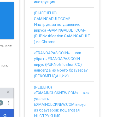
инструкция
(ВЫЛЕЧЕНО)
GAMINGADULT.COM!
Инструкция по удалению
вируса «GAMINGADULT.COM»
(PUP.Notification.GAMINGADULT
) из Chrome
ть все
«FRANOAPAS.CO.IN» — как
убрать FRANOAPAS.CO.IN
вирус (PUP.Notification.CO)
этого
навсегда из моего браузера?
(РЕКОМЕНДАЦИИ)
(РЕШЕНО)
«EXMAINCLCKNEW.COM» — как
удалить
EXMAINCLCKNEW.COM вирус
из браузеров: пошаговая
ИНСТРУКЦИЯ