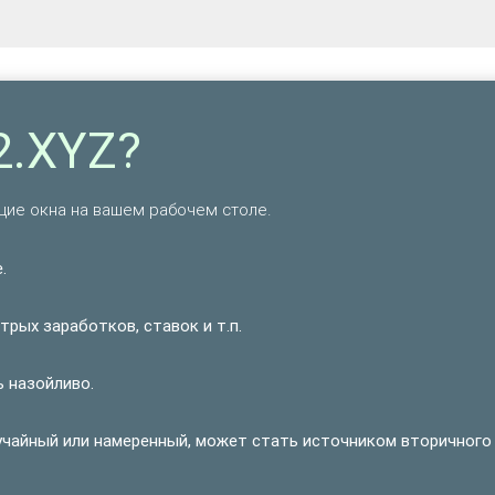
2.XYZ?
ие окна на вашем рабочем столе.
.
рых заработков, ставок и т.п.
ь назойливо.
учайный или намеренный, может стать источником вторичного