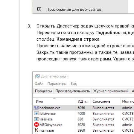
Открыть Диспетчер задач щелчком правой к
Переключиться на вкладку
Подробности
, щ
столбец:
Командная строка
.
Проверить наличие в командной строке слов
Закрыть такие программы, а также те, назван
происходит запуск таких программ. Удалите э