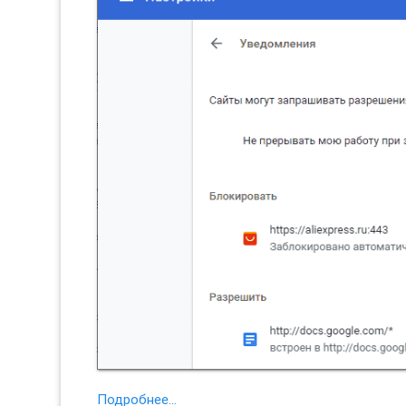
Подробнее…