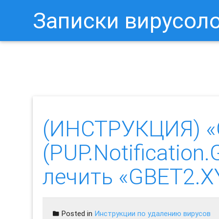
Записки вирусол
Как Отключить Уведомления 
(ИНСТРУКЦИЯ) «
(PUP.Notification
лечить «GBET2.X
Posted in
Инструкции по удалению вирусов