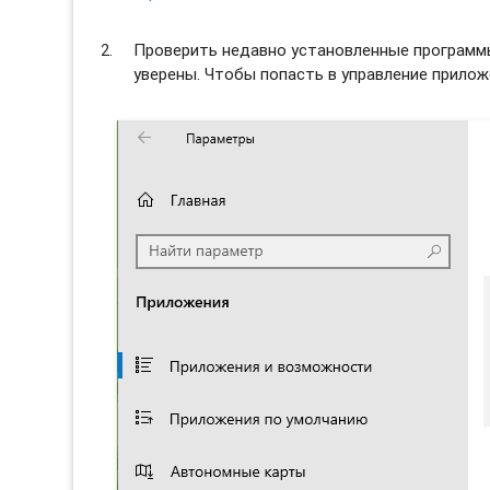
Проверить недавно установленные программы 
уверены. Чтобы попасть в управление прило