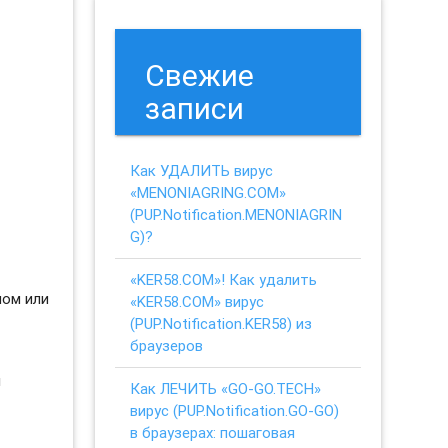
Свежие
записи
Как УДАЛИТЬ вирус
«MENONIAGRING.COM»
(PUP.Notification.MENONIAGRIN
G)?
«KER58.COM»! Как удалить
ном или
«KER58.COM» вирус
(PUP.Notification.KER58) из
браузеров
я
Как ЛЕЧИТЬ «GO-GO.TECH»
вирус (PUP.Notification.GO-GO)
в браузерах: пошаговая