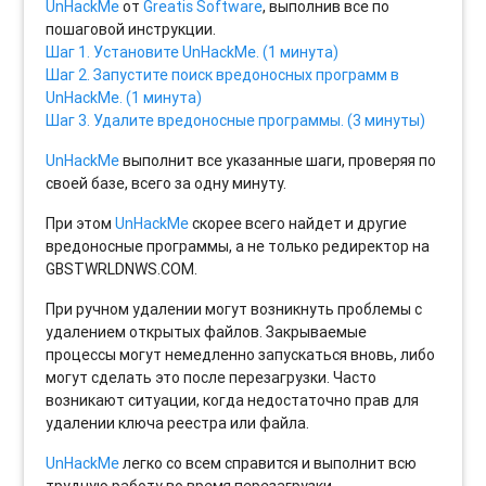
UnHackMe
от
Greatis Software
, выполнив все по
пошаговой инструкции.
Шаг 1. Установите UnHackMe. (1 минута)
Шаг 2. Запустите поиск вредоносных программ в
UnHackMe. (1 минута)
Шаг 3. Удалите вредоносные программы. (3 минуты)
UnHackMe
выполнит все указанные шаги, проверяя по
своей базе, всего за одну минуту.
При этом
UnHackMe
скорее всего найдет и другие
вредоносные программы, а не только редиректор на
GBSTWRLDNWS.COM.
При ручном удалении могут возникнуть проблемы с
удалением открытых файлов. Закрываемые
процессы могут немедленно запускаться вновь, либо
могут сделать это после перезагрузки. Часто
возникают ситуации, когда недостаточно прав для
удалении ключа реестра или файла.
UnHackMe
легко со всем справится и выполнит всю
трудную работу во время перезагрузки.