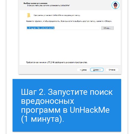
Шаг 2. Запустите поиск
вредоносных
программ в UnHackMe
(1 минута).