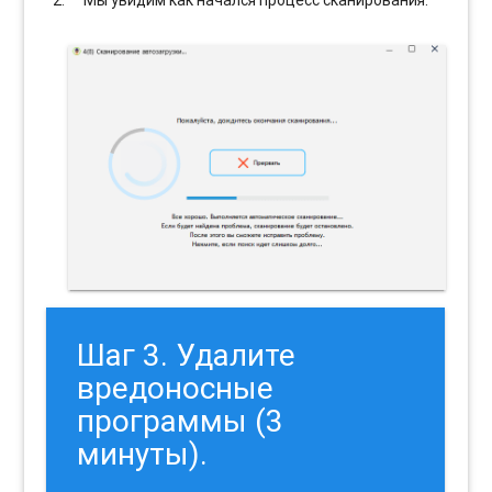
Шаг 3. Удалите
вредоносные
программы (3
минуты).