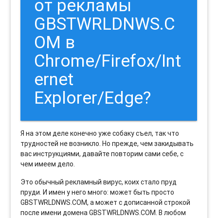
от рекламы
GBSTWRLDNWS.C
OM в
Chrome/Firefox/Int
ernet
Explorer/Edge?
Я на этом деле конечно уже собаку съел, так что
трудностей не возникло. Но прежде, чем закидывать
вас инструкциями, давайте повторим сами себе, с
чем имеем дело.
Это обычный рекламный вирус, коих стало пруд
пруди. И имен у него много: может быть просто
GBSTWRLDNWS.COM, а может с дописанной строкой
после имени домена GBSTWRLDNWS.COM. В любом