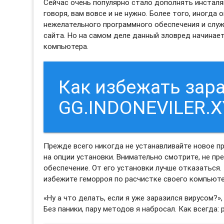
Сейчас очень популярно стало дополнять инстал
говоря, вам вовсе и не нужно. Более того, иногда
нежелательного программного обеспечения и служ
сайта. Но на самом деле данный зловред начинае
компьютера.
Как избежать зар
GG.INDONEVILER.X
Прежде всего никогда не устанавливайте новое п
на опции установки. Внимательно смотрите, не п
обеспечение. От его установки лучше отказаться.
избежите геморроя по расчистке своего компьют
«Ну а что делать, если я уже заразился вирусом?»,
Без паники, пару методов я набросал. Как всегда: