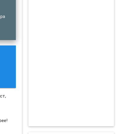
ера
ст,
рее!