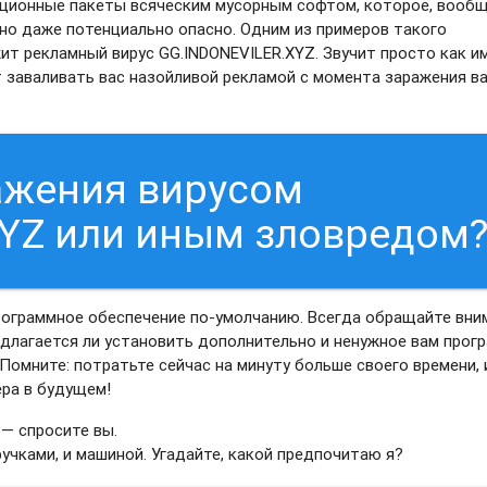
яционные пакеты всяческим мусорным софтом, которое, вооб
 оно даже потенциально опасно. Одним из примеров такого
ит рекламный вирус GG.INDONEVILER.XYZ. Звучит просто как и
т заваливать вас назойливой рекламой с момента заражения в
ажения вирусом
YZ или иным зловредом
рограммное обеспечение по-умолчанию. Всегда обращайте вни
редлагается ли установить дополнительно и ненужное вам прог
 Помните: потратьте сейчас на минуту больше своего времени, 
ера в будущем!
 — спросите вы.
 ручками, и машиной. Угадайте, какой предпочитаю я?