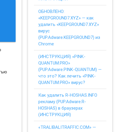
ОБНОВЛЕНО:
«KEEPGROUND7.XYZ» — как
удалить «KEEPGROUND7.XYZ»
вирус
(PUP.Adware.KEEPGROUND7) из
Chrome
о
(ИНСТРУКЦИЯ) «PINK-
QUANTUM.PRO»
(PUP.Adware.PINK-QUANTUM) —
стью
что это? Как лечить «PINK-
QUANTUM.PRO» вирус?
Как удалить R-HOSHAS.INFO
рекламу (PUP.Adware.R-
HOSHAS) в браузерах
(ИНСТРУКЦИЯ)
«TRALIBALITRAFFIC.COM» —