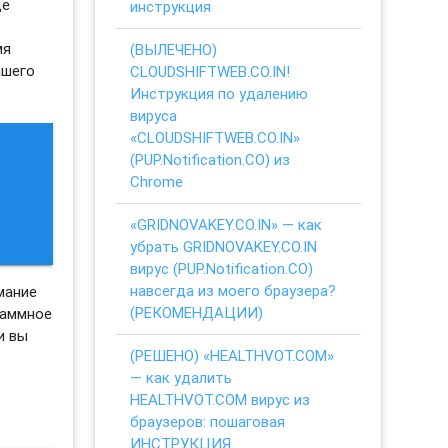
ще
инструкция
мя
(ВЫЛЕЧЕНО)
ашего
CLOUDSHIFTWEB.CO.IN!
Инструкция по удалению
вируса
«CLOUDSHIFTWEB.CO.IN»
(PUP.Notification.CO) из
Chrome
?
«GRIDNOVAKEY.CO.IN» — как
убрать GRIDNOVAKEY.CO.IN
вирус (PUP.Notification.CO)
навсегда из моего браузера?
мание
(РЕКОМЕНДАЦИИ)
раммное
и вы
(РЕШЕНО) «HEALTHVOT.COM»
— как удалить
HEALTHVOT.COM вирус из
браузеров: пошаговая
ИНСТРУКЦИЯ