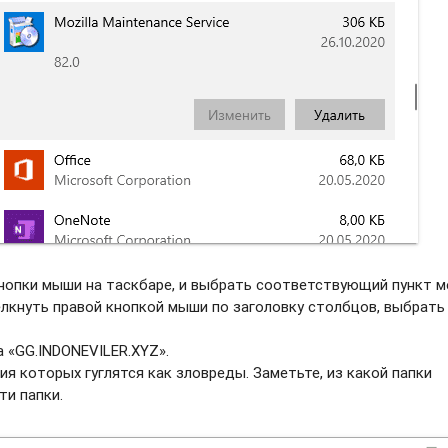
нопки мыши на таскбаре, и выбрать соотвeтствующий пункт м
елкнуть правой кнопкой мыши по заголовку столбцов, выбрать
 «GG.INDONEVILER.XYZ».
ия которых гуглятся как зловреды. Заметьте, из какой папки
ти папки.