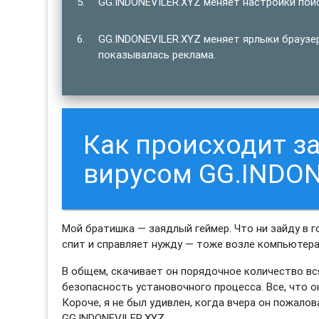
GG.INDONEVILER.XYZ меняет настройки поис
GG.INDONEVILER.XYZ меняет ярлыки браузер
показывалась реклама.
Как происходит 
вирусом GG.INDON
Мой братишка — заядлый геймер. Что ни зайду в г
спит и справляет нужду — тоже возле компьютера.
В общем, скачивает он порядочное количество вс
безопасность установочного процесса. Все, что о
Короче, я не был удивлен, когда вчера он пожало
GG.INDONEVILER.XYZ.