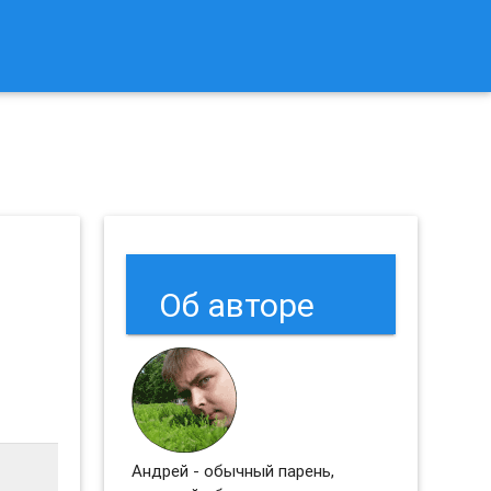
к Сбросить Настройки Браузеров Chrome и Firefox?
Об авторе
Андрей - обычный парень,