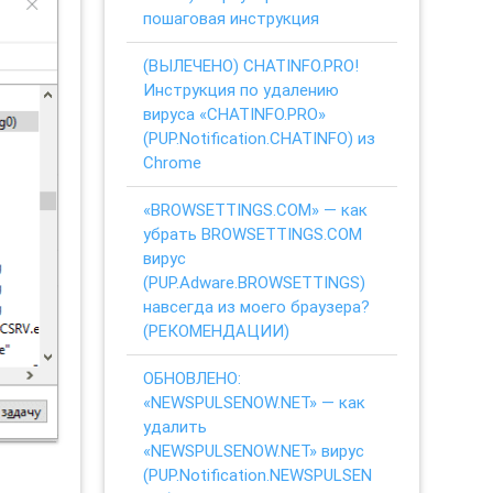
пошаговая инструкция
(ВЫЛЕЧЕНО) CHATINFO.PRO!
Инструкция по удалению
вируса «CHATINFO.PRO»
(PUP.Notification.CHATINFO) из
Chrome
«BROWSETTINGS.COM» — как
убрать BROWSETTINGS.COM
вирус
(PUP.Adware.BROWSETTINGS)
навсегда из моего браузера?
(РЕКОМЕНДАЦИИ)
ОБНОВЛЕНО:
«NEWSPULSENOW.NET» — как
удалить
«NEWSPULSENOW.NET» вирус
(PUP.Notification.NEWSPULSEN