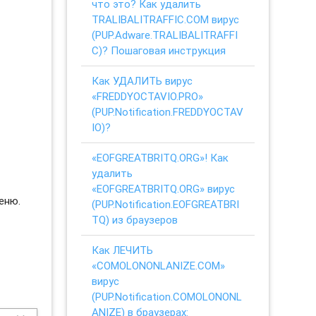
что это? Как удалить
TRALIBALITRAFFIC.COM вирус
(PUP.Adware.TRALIBALITRAFFI
C)? Пошаговая инструкция
Как УДАЛИТЬ вирус
«FREDDYOCTAVIO.PRO»
(PUP.Notification.FREDDYOCTAV
IO)?
«EOFGREATBRITQ.ORG»! Как
удалить
«EOFGREATBRITQ.ORG» вирус
еню.
(PUP.Notification.EOFGREATBRI
TQ) из браузеров
Как ЛЕЧИТЬ
«COMOLONONLANIZE.COM»
вирус
(PUP.Notification.COMOLONONL
ANIZE) в браузерах: