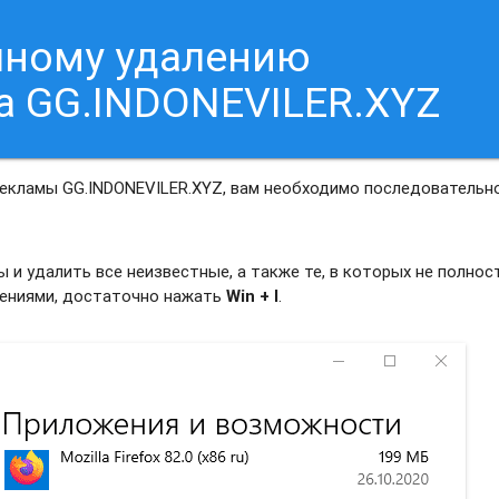
чному удалению
а GG.INDONEVILER.XYZ
рекламы GG.INDONEVILER.XYZ, вам необходимо последовательн
и удалить все неизвестные, а также те, в которых не полно
жениями, достаточно нажать
Win + I
.