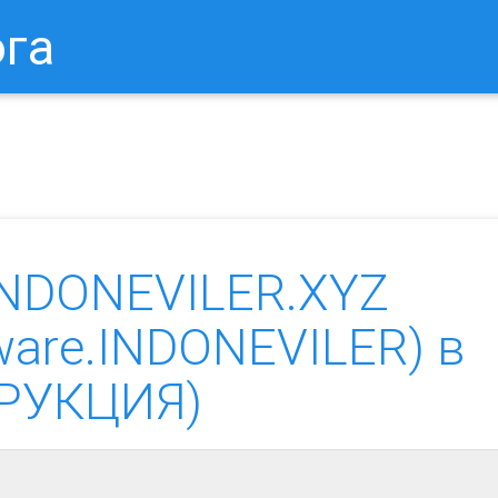
ога
в Браузере.
Как Сбросить Настройки Mozilla Firefox?
Ка
INDONEVILER.XYZ
ware.INDONEVILER) в
ТРУКЦИЯ)