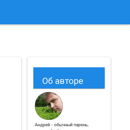
к Сбросить Настройки Браузеров Chrome и Firefox?
Об авторе
Андрей - обычный парень,