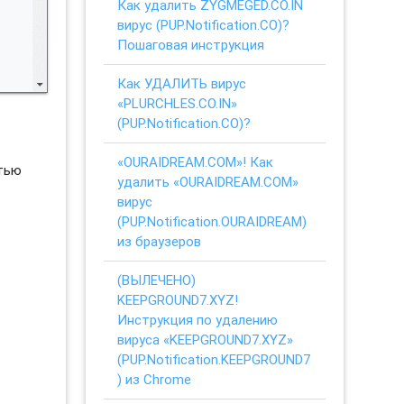
Как удалить ZYGMEGED.CO.IN
вирус (PUP.Notification.CO)?
Пошаговая инструкция
Как УДАЛИТЬ вирус
«PLURCHLES.CO.IN»
(PUP.Notification.CO)?
«OURAIDREAM.COM»! Как
стью
удалить «OURAIDREAM.COM»
вирус
(PUP.Notification.OURAIDREAM)
из браузеров
(ВЫЛЕЧЕНО)
KEEPGROUND7.XYZ!
Инструкция по удалению
вируса «KEEPGROUND7.XYZ»
(PUP.Notification.KEEPGROUND7
) из Chrome