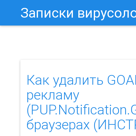
Записки вирусол
Как Отключить Уведомления 
Как удалить G
рекламу
(PUP.Notificati
браузерах (ИНС