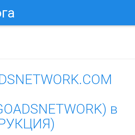
ога
в Браузере.
Как Сбросить Настройки Mozilla Firefox?
Ка
OADSNETWORK.COM
on.GOADSNETWORK) в
ТРУКЦИЯ)