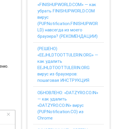
«FINISHUPWORLD.COM» — как
убрать FINISHUPWORLD.COM
вирус
(PUP.Notification.FINISHUPWOR
LD) навсегда из моего
браузера? (РЕКОМЕНДАЦИИ)
(РЕШЕНО)
«EEJHLDTOOTTULERIN.ORG» —
как удалить
еню.
EEJHLDTOOTTULERIN.ORG
вирус из браузеров:
пошаговая ИНСТРУКЦИЯ
ОБНОВЛЕНО: «DATZYRO.CO.IN»
— как удалить
«DATZYRO.CO.IN» вирус
(PUP.Notification.CO) из
Chrome