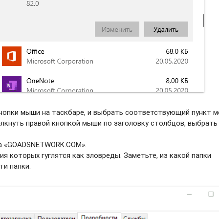
нопки мыши на таскбаре, и выбрать соотвeтствующий пункт м
елкнуть правой кнопкой мыши по заголовку столбцов, выбрать
ва «GOADSNETWORK.COM».
ия которых гуглятся как зловреды. Заметьте, из какой папки
ти папки.