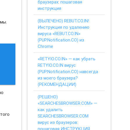
браузерах: пошаговая
инструкция
(ВЫЛЕЧЕНО) REBUT.CO.IN!
мы.
Инструкция по удалению
вируса «REBUT.CO.IN»
(PUP.Notification.CO) из
Chrome
«RETYIO.CO.IN» — как убрать
RETYIO.CO.IN вирус
(PUP.Notification.CO) навсегда
из моего браузера?
(РЕКОМЕНДАЦИИ)
но
(РЕШЕНО)
«SEARCHESBROWSER.COM» —
как удалить
этого
SEARCHESBROWSER.COM
вирус из браузеров:
пошаговая ИНСТРУКЦИЯ