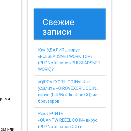
Свежие
записи
Как УДАЛИТЬ вирус
«PULSEADSNETWORK.TOP»
(PUP.Notification.PULSEADSNET
WORK)?
«QIROVEXORIL.CO.IN»! Как
удалить «QIROVEXORIL.CO.IN»
вирус (PUP.Notification.CO) из
ремя.
браузеров
Как ЛЕЧИТЬ
«QUANTWIREEEL.CO.IN» вирус
(PUP.Notification.CO) в
ном или