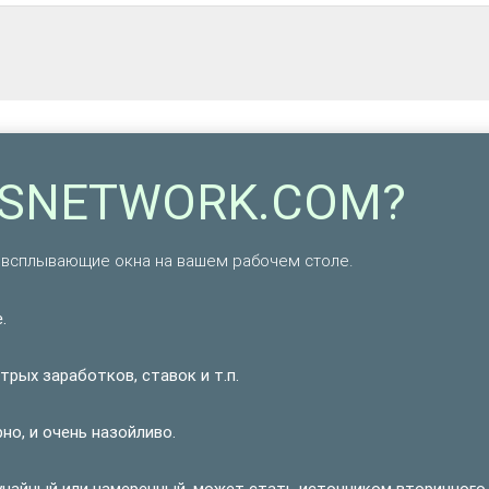
ADSNETWORK.COM?
сплывающие окна на вашем рабочем столе.
.
рых заработков, ставок и т.п.
о, и очень назойливо.
учайный или намеренный, может стать источником вторичного