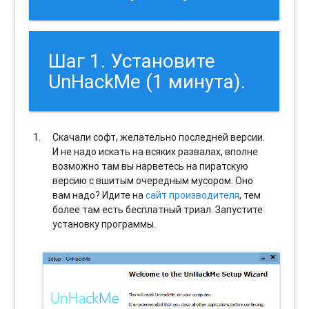
Шаг 1. Установите
UnHackMe (1 минута).
Скачали софт, желательно последней версии.
И не надо искать на всяких развалах, вполне
возможно там вы нарветесь на пиратскую
версию с вшитым очередным мусором. Оно
вам надо? Идите на
сайт производителя
, тем
более там есть бесплатный триал. Запустите
установку программы.