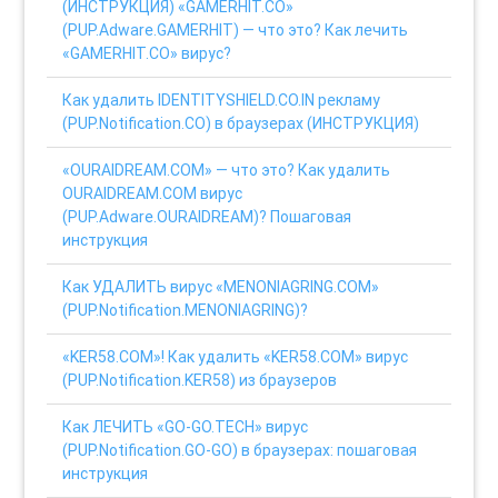
(ИНСТРУКЦИЯ) «GAMERHIT.CO»
(PUP.Adware.GAMERHIT) — что это? Как лечить
«GAMERHIT.CO» вирус?
Как удалить IDENTITYSHIELD.CO.IN рекламу
(PUP.Notification.CO) в браузерах (ИНСТРУКЦИЯ)
«OURAIDREAM.COM» — что это? Как удалить
OURAIDREAM.COM вирус
(PUP.Adware.OURAIDREAM)? Пошаговая
инструкция
Как УДАЛИТЬ вирус «MENONIAGRING.COM»
(PUP.Notification.MENONIAGRING)?
«KER58.COM»! Как удалить «KER58.COM» вирус
(PUP.Notification.KER58) из браузеров
Как ЛЕЧИТЬ «GO-GO.TECH» вирус
(PUP.Notification.GO-GO) в браузерах: пошаговая
инструкция