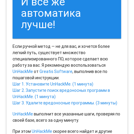
И все же
автоматика
лучше!
Если ручной метод — не для вас, и хочется более
легкий путь, существует множество
специализированного ПО, которое сделает всю
работу за вас. Я рекомендую воспользоваться
UnHackMe
от
Greatis Software
, выполнив все по
пошаговой инструкции.
Шаг 1. Установите UnHackMe. (1 минута)
Шаг 2. Запустите поиск вредоносных программ в
UnHackMe. (1 минута)
Шаг 3. Удалите вредоносные программы. (3 минуты)
UnHackMe
выполнит все указанные шаги, проверяя по
своей базе, всего за одну минуту.
При этом
UnHackMe
скорее всего найдет и другие