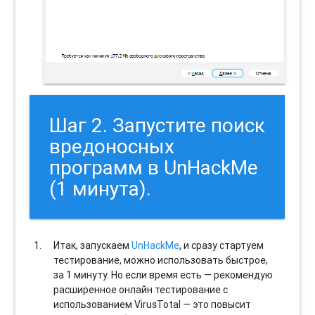
Шаг 2. Запустите поиск
вредоносных
программ в UnHackMe
(1 минута).
Итак, запускаем
UnHackMe
, и сразу стартуем
тестирование, можно использовать быстрое,
за 1 минуту. Но если время есть — рекомендую
расширенное онлайн тестирование с
использованием VirusTotal — это повысит