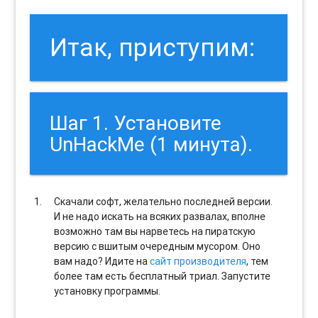
Итак, приступим:
Шаг 1. Установите
UnHackMe (1 минута).
Скачали софт, желательно последней версии.
И не надо искать на всяких развалах, вполне
возможно там вы нарветесь на пиратскую
версию с вшитым очередным мусором. Оно
вам надо? Идите на
сайт производителя
, тем
более там есть бесплатный триал. Запустите
установку программы.