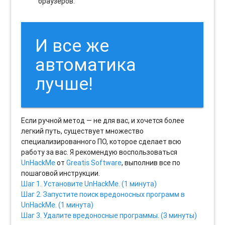
браузеров.
И все же
автоматика
лучше!
Если ручной метод — не для вас, и хочется более
легкий путь, существует множество
специализированного ПО, которое сделает всю
работу за вас. Я рекомендую воспользоваться
UnHackMe
от
Greatis Software
, выполнив все по
пошаговой инструкции.
Шаг 1. Установите UnHackMe. (1 минута)
Шаг 2. Запустите поиск вредоносных программ в
UnHackMe. (1 минута)
Шаг 3. Удалите вредоносные программы. (3 минуты)