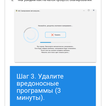
Шаг 3. Удалите
вредоносные
программы (3
минуты).