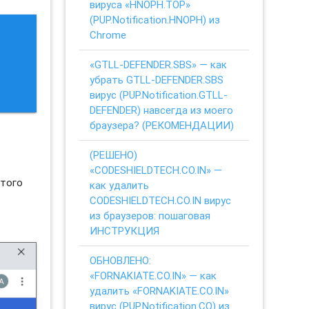
вируса «HNOPH.TOP»
(PUP.Notification.HNOPH) из
Chrome
«GTLL-DEFENDER.SBS» — как
убрать GTLL-DEFENDER.SBS
вирус (PUP.Notification.GTLL-
DEFENDER) навсегда из моего
браузера? (РЕКОМЕНДАЦИИ)
о
(РЕШЕНО)
«CODESHIELDTECH.CO.IN» —
этого
как удалить
CODESHIELDTECH.CO.IN вирус
из браузеров: пошаговая
ИНСТРУКЦИЯ
ОБНОВЛЕНО:
«FORNAKIATE.CO.IN» — как
удалить «FORNAKIATE.CO.IN»
вирус (PUP.Notification.CO) из