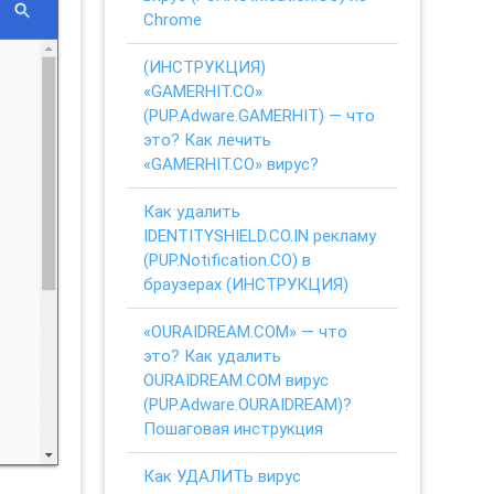
Chrome
(ИНСТРУКЦИЯ)
«GAMERHIT.CO»
(PUP.Adware.GAMERHIT) — что
это? Как лечить
«GAMERHIT.CO» вирус?
Как удалить
IDENTITYSHIELD.CO.IN рекламу
(PUP.Notification.CO) в
браузерах (ИНСТРУКЦИЯ)
«OURAIDREAM.COM» — что
это? Как удалить
OURAIDREAM.COM вирус
(PUP.Adware.OURAIDREAM)?
Пошаговая инструкция
Как УДАЛИТЬ вирус