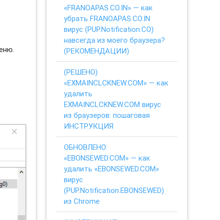
«FRANOAPAS.CO.IN» — как
убрать FRANOAPAS.CO.IN
вирус (PUP.Notification.CO)
навсегда из моего браузера?
еню.
(РЕКОМЕНДАЦИИ)
(РЕШЕНО)
«EXMAINCLCKNEW.COM» — как
удалить
EXMAINCLCKNEW.COM вирус
из браузеров: пошаговая
ИНСТРУКЦИЯ
ОБНОВЛЕНО:
«EBONSEWED.COM» — как
удалить «EBONSEWED.COM»
вирус
(PUP.Notification.EBONSEWED)
из Chrome