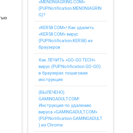
«MENONIAGRING.COM»
(PUP.Notification.MENONIAGRIN
G)?
стью
«KER58.COM»! Как удалить
«KER58.COM» вирус
(PUP.Notification.KER58) из
браузеров
Как ЛЕЧИТЬ «GO-GO.TECH»
вирус (PUP.Notification.GO-GO)
в браузерах: пошаговая
инструкция
(ВЫЛЕЧЕНО)
GAMINGADULT.COM!
Инструкция по удалению
вируса «GAMINGADULT.COM»
(PUP.Notification.GAMINGADULT
) из Chrome