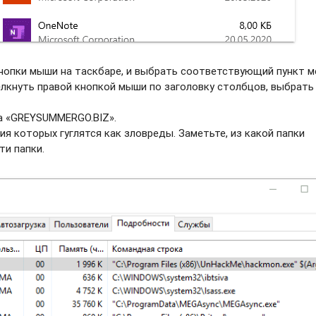
нопки мыши на таскбаре, и выбрать соотвeтствующий пункт м
елкнуть правой кнопкой мыши по заголовку столбцов, выбрать
а «GREYSUMMERGO.BIZ».
ия которых гуглятся как зловреды. Заметьте, из какой папки
ти папки.