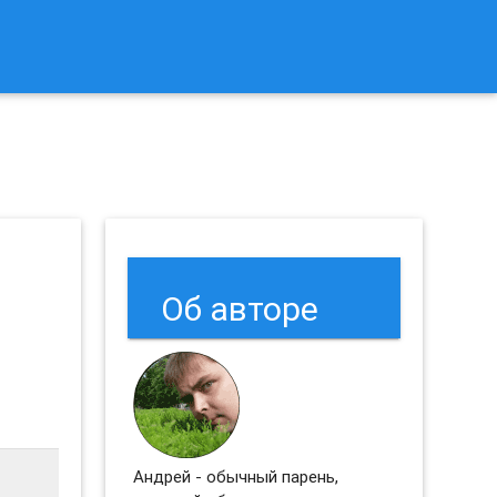
к Сбросить Настройки Браузеров Chrome и Firefox?
Об авторе
Андрей - обычный парень,