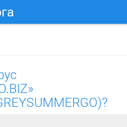
ога
в Браузере.
Как Сбросить Настройки Mozilla Firefox?
Ка
рус
.BIZ»
on.GREYSUMMERGO)?