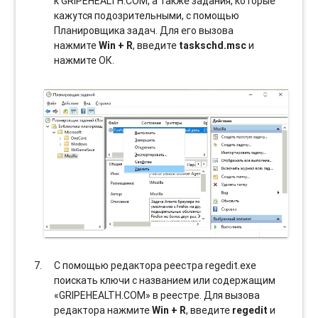
к GRIPEHEALTH.COM, а также задания, которые
кажутся подозрительными, с помощью
Планировщика задач. Для его вызова
нажмите
Win + R
, введите
taskschd.msc
и
нажмите ОК.
С помощью редактора реестра regedit.exe
поискать ключи с названием или содержащим
«GRIPEHEALTH.COM» в реестре. Для вызова
редактора нажмите
Win + R
, введите
regedit
и