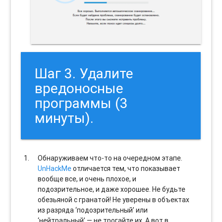
Шаг 3. Удалите
вредоносные
программы (3
минуты).
Обнаруживаем что-то на очередном этапе.
UnHackMe
отличается тем, что показывает
вообще все, и очень плохое, и
подозрительное, и даже хорошее. Не будьте
обезьяной с гранатой! Не уверены в объектах
из разряда ‘подозрительный’ или
‘нейтральный’ — не трогайте их. А вот в