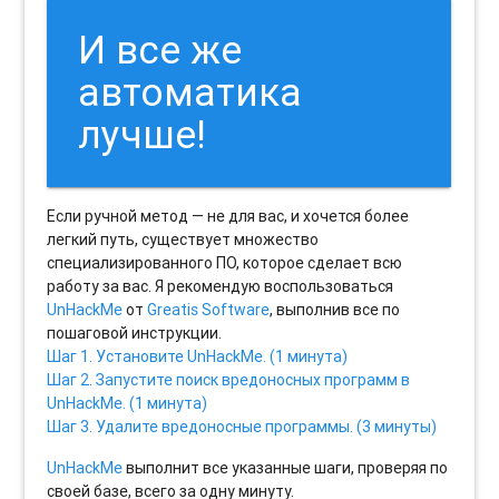
И все же
автоматика
лучше!
Если ручной метод — не для вас, и хочется более
легкий путь, существует множество
специализированного ПО, которое сделает всю
работу за вас. Я рекомендую воспользоваться
UnHackMe
от
Greatis Software
, выполнив все по
пошаговой инструкции.
Шаг 1. Установите UnHackMe. (1 минута)
Шаг 2. Запустите поиск вредоносных программ в
UnHackMe. (1 минута)
Шаг 3. Удалите вредоносные программы. (3 минуты)
UnHackMe
выполнит все указанные шаги, проверяя по
своей базе, всего за одну минуту.