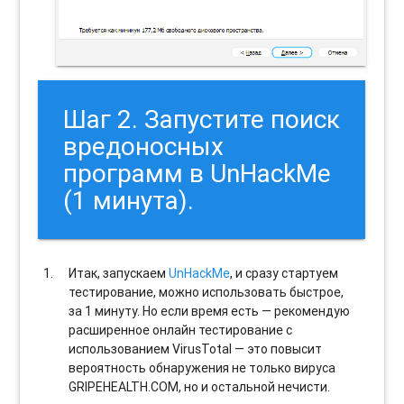
Шаг 2. Запустите поиск
вредоносных
программ в UnHackMe
(1 минута).
Итак, запускаем
UnHackMe
, и сразу стартуем
тестирование, можно использовать быстрое,
за 1 минуту. Но если время есть — рекомендую
расширенное онлайн тестирование с
использованием VirusTotal — это повысит
вероятность обнаружения не только вируса
GRIPEHEALTH.COM, но и остальной нечисти.