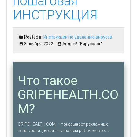
пошаговая
ИНСТРУКЦИЯ
Posted in
Инструкции по удалению вирусов
3 ноября, 2022
Андрей "Вирусолог"
Что такое
GRIPEHEALTH.CO
M?
GRIPEHEALTH.COM — показывает рекламные
всплывающие окна на вашем рабочем столе.