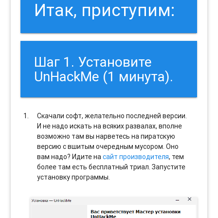
Итак, приступим:
Шаг 1. Установите
UnHackMe (1 минута).
Скачали софт, желательно последней версии.
И не надо искать на всяких развалах, вполне
возможно там вы нарветесь на пиратскую
версию с вшитым очередным мусором. Оно
вам надо? Идите на
сайт производителя
, тем
более там есть бесплатный триал. Запустите
установку программы.