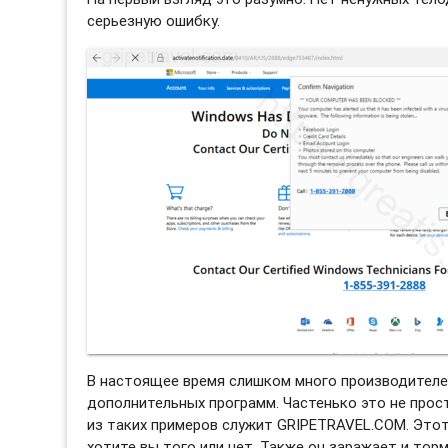
серьезную ошибку.
В настоящее время слишком много производителе
дополнительных программ. Частенько это не прос
из таких примеров служит GRIPETRAVEL.COM. Это
хотите вы того или нет. Также он заражает и тор