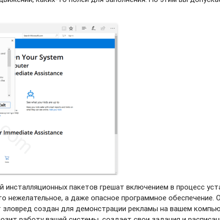
й инсталляционных пакетов грешат включением в процесс уст
то нежелательное, а даже опасное программное обеспечение. 
т зловред создан для демонстрации рекламы на вашем компью
мозит работу вашей системы, создает свои задания и расписан