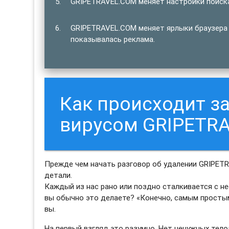
GRIPETRAVEL.COM меняет настройки поиска
GRIPETRAVEL.COM меняет ярлыки браузера 
показывалась реклама.
Как происходит 
вирусом GRIPETR
Прежде чем начать разговор об удалении GRIPETR
детали.
Каждый из нас рано или поздно сталкивается с н
вы обычно это делаете? «Конечно, самым просты
вы.
На первый взгляд это разумно. Нет ненужных тело