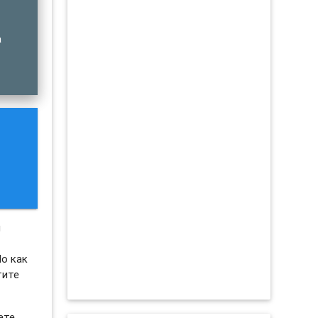
а
й
Но как
тите
ете