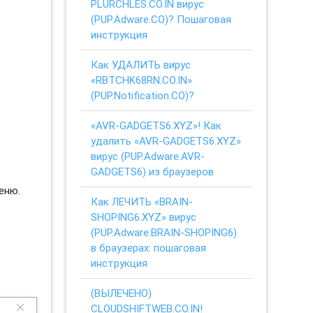
PLURCHLES.CO.IN вирус
(PUP.Adware.CO)? Пошаговая
инструкция
Как УДАЛИТЬ вирус
«RBTCHK68RN.CO.IN»
(PUP.Notification.CO)?
«AVR-GADGETS6.XYZ»! Как
удалить «AVR-GADGETS6.XYZ»
вирус (PUP.Adware.AVR-
GADGETS6) из браузеров
еню.
Как ЛЕЧИТЬ «BRAIN-
SHOPING6.XYZ» вирус
(PUP.Adware.BRAIN-SHOPING6)
в браузерах: пошаговая
инструкция
(ВЫЛЕЧЕНО)
CLOUDSHIFTWEB.CO.IN!