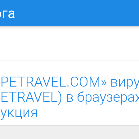
ога
в Браузере.
Как Сбросить Настройки Mozilla Firefox?
Ка
IPETRAVEL.COM» вир
ETRAVEL) в браузерах
рукция