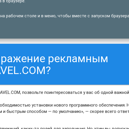
 в браузере.
на рабочем столе и в меню, чтобы вместе с запуском браузер
заражение рекламным
AVEL.COM?
AVEL.COM, позвольте поинтересоваться у вас об одной важно
еобходимостью установки нового программного обеспечения. 
м и быстрым способом — по умолчанию», — скорее всего отве
движений, каких-то полей для заполнения. Но этим вы допуска