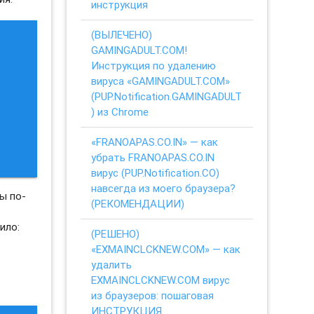
инструкция
(ВЫЛЕЧЕНО)
GAMINGADULT.COM!
Инструкция по удалению
вируса «GAMINGADULT.COM»
(PUP.Notification.GAMINGADULT
) из Chrome
«FRANOAPAS.CO.IN» — как
убрать FRANOAPAS.CO.IN
вирус (PUP.Notification.CO)
навсегда из моего браузера?
ы по-
(РЕКОМЕНДАЦИИ)
ило:
(РЕШЕНО)
«EXMAINCLCKNEW.COM» — как
удалить
EXMAINCLCKNEW.COM вирус
из браузеров: пошаговая
ИНСТРУКЦИЯ