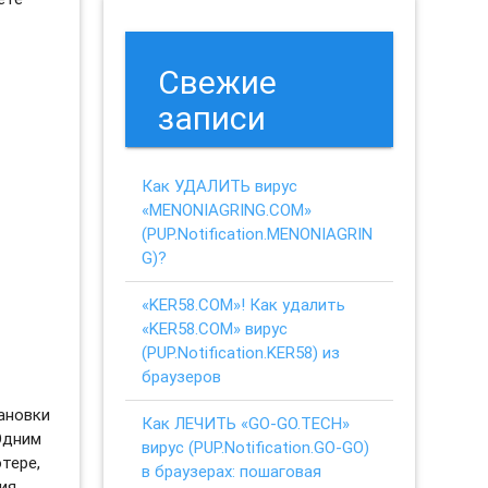
Свежие
записи
Как УДАЛИТЬ вирус
«MENONIAGRING.COM»
(PUP.Notification.MENONIAGRIN
G)?
«KER58.COM»! Как удалить
«KER58.COM» вирус
(PUP.Notification.KER58) из
браузеров
ановки
Как ЛЕЧИТЬ «GO-GO.TECH»
Одним
вирус (PUP.Notification.GO-GO)
тере,
в браузерах: пошаговая
ия.