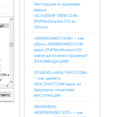
Инструкция по удалению
вируса
«CLOUDSHIFTWEB.CO.IN»
(PUP.Notification.CO) из
Chrome
«GRIDNOVAKEY.CO.IN» — как
убрать GRIDNOVAKEY.CO.IN
вирус (PUP.Notification.CO)
навсегда из моего браузера?
(РЕКОМЕНДАЦИИ)
(РЕШЕНО) «HEALTHVOT.COM»
— как удалить
HEALTHVOT.COM вирус из
браузеров: пошаговая
ИНСТРУКЦИЯ
ОБНОВЛЕНО:
«KEEPGROUND7.XYZ» — как