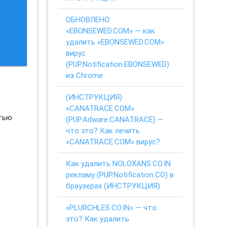
ОБНОВЛЕНО:
«EBONSEWED.COM» — как
удалить «EBONSEWED.COM»
вирус
(PUP.Notification.EBONSEWED)
из Chrome
(ИНСТРУКЦИЯ)
«CANATRACE.COM»
стью
(PUP.Adware.CANATRACE) —
что это? Как лечить
«CANATRACE.COM» вирус?
Как удалить NOLOXANS.CO.IN
рекламу (PUP.Notification.CO) в
браузерах (ИНСТРУКЦИЯ)
«PLURCHLES.CO.IN» — что
это? Как удалить