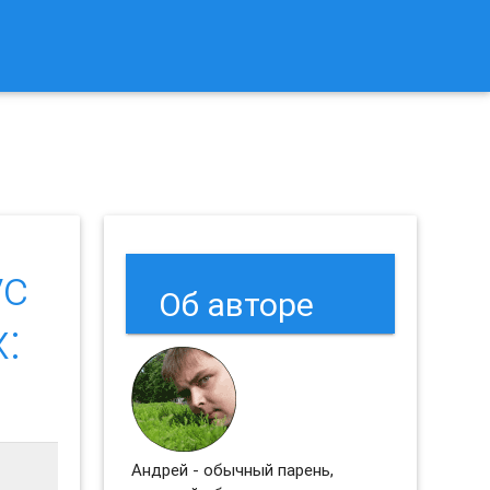
к Сбросить Настройки Браузеров Chrome и Firefox?
ус
Об авторе
:
Андрей - обычный парень,