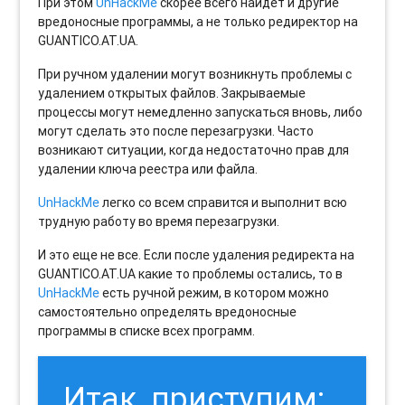
При этом
UnHackMe
скорее всего найдет и другие
вредоносные программы, а не только редиректор на
GUANTICO.AT.UA.
При ручном удалении могут возникнуть проблемы с
удалением открытых файлов. Закрываемые
процессы могут немедленно запускаться вновь, либо
могут сделать это после перезагрузки. Часто
возникают ситуации, когда недостаточно прав для
удалении ключа реестра или файла.
UnHackMe
легко со всем справится и выполнит всю
трудную работу во время перезагрузки.
И это еще не все. Если после удаления редиректа на
GUANTICO.AT.UA какие то проблемы остались, то в
UnHackMe
есть ручной режим, в котором можно
самостоятельно определять вредоносные
программы в списке всех программ.
Итак, приступим: