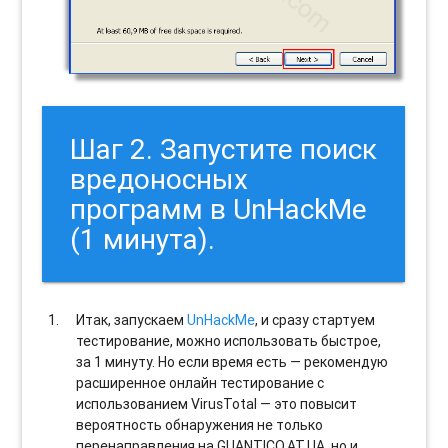
Шаг 2. Запустите поиск
вредоносных
программ в UnHackMe
(1 минута).
Итак, запускаем
UnHackMe
, и сразу стартуем
тестирование, можно использовать быстрое,
за 1 минуту. Но если время есть — рекомендую
расширенное онлайн тестирование с
использованием VirusTotal — это повысит
вероятность обнаружения не только
перенаправления на GUANTICO.AT.UA, но и