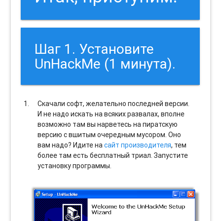
Шаг 1. Установите
UnHackMe (1 минута).
Скачали софт, желательно последней версии.
И не надо искать на всяких развалах, вполне
возможно там вы нарветесь на пиратскую
версию с вшитым очередным мусором. Оно
вам надо? Идите на
сайт производителя
, тем
более там есть бесплатный триал. Запустите
установку программы.