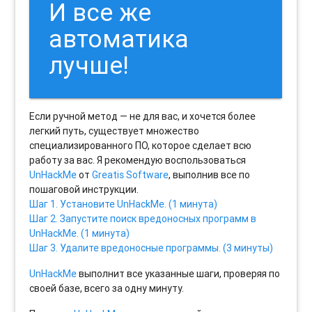
И все же
автоматика
лучше!
Если ручной метод — не для вас, и хочется более
легкий путь, существует множество
специализированного ПО, которое сделает всю
работу за вас. Я рекомендую воспользоваться
UnHackMe
от
Greatis Software
, выполнив все по
пошаговой инструкции.
Шаг 1. Установите UnHackMe. (1 минута)
Шаг 2. Запустите поиск вредоносных программ в
UnHackMe. (1 минута)
Шаг 3. Удалите вредоносные программы. (3 минуты)
UnHackMe
выполнит все указанные шаги, проверяя по
своей базе, всего за одну минуту.