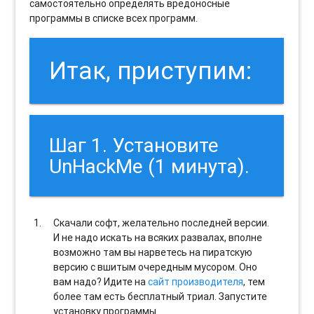
самостоятельно определять вредоносные
программы в списке всех программ.
Итак, приступим:
Шаг 1. Установите
UnHackMe (1 минута).
Скачали софт, желательно последней версии.
И не надо искать на всяких развалах, вполне
возможно там вы нарветесь на пиратскую
версию с вшитым очередным мусором. Оно
вам надо? Идите на
сайт производителя
, тем
более там есть бесплатный триал. Запустите
установку программы.