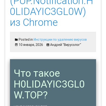
(PUP.Notification.H
0LIDAYIC3GL0W)
из Chrome
Posted in
Инструкции по удалению вирусов
10 января, 2026
Андрей "Вирусолог"
Что такое
H0LIDAYIC3GL0
W.TOP?