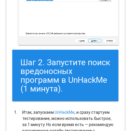
Шаг 2. Запустите поиск
вредоносных
программ в UnHackMe
(1 минута).
Итак, запускаем
UnHackMe
, и сразу стартуем
тестирование, можно использовать быстрое,
за 1 минуту. Но если время есть — рекомендую
расширенное онлайн тестирование с