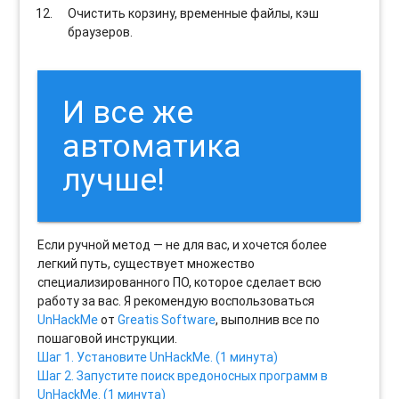
Очистить корзину, временные файлы, кэш
браузеров.
И все же
автоматика
лучше!
Если ручной метод — не для вас, и хочется более
легкий путь, существует множество
специализированного ПО, которое сделает всю
работу за вас. Я рекомендую воспользоваться
UnHackMe
от
Greatis Software
, выполнив все по
пошаговой инструкции.
Шаг 1. Установите UnHackMe. (1 минута)
Шаг 2. Запустите поиск вредоносных программ в
UnHackMe. (1 минута)