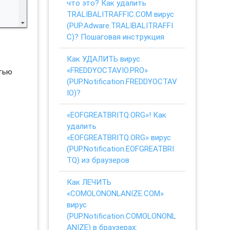
что это? Как удалить
TRALIBALITRAFFIC.COM вирус
(PUP.Adware.TRALIBALITRAFFI
C)? Пошаговая инструкция
Как УДАЛИТЬ вирус
«FREDDYOCTAVIO.PRO»
стью
(PUP.Notification.FREDDYOCTAV
IO)?
«EOFGREATBRITQ.ORG»! Как
удалить
«EOFGREATBRITQ.ORG» вирус
(PUP.Notification.EOFGREATBRI
TQ) из браузеров
Как ЛЕЧИТЬ
«COMOLONONLANIZE.COM»
вирус
(PUP.Notification.COMOLONONL
ANIZE) в браузерах: