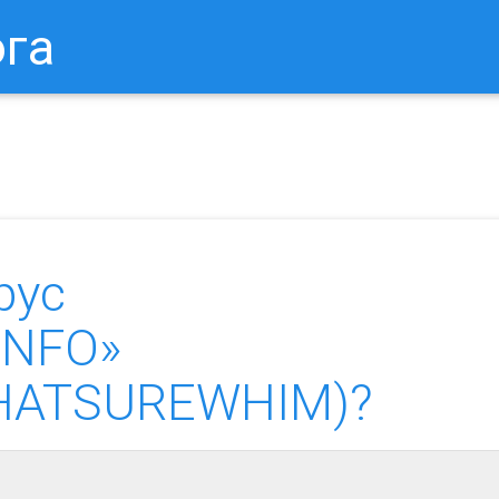
ога
в Браузере.
Как Сбросить Настройки Mozilla Firefox?
Ка
рус
INFO»
n.HATSUREWHIM)?