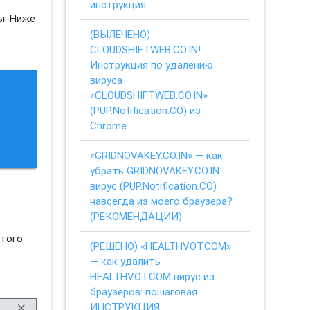
инструкция
ы. Ниже
(ВЫЛЕЧЕНО)
CLOUDSHIFTWEB.CO.IN!
Инструкция по удалению
вируса
«CLOUDSHIFTWEB.CO.IN»
(PUP.Notification.CO) из
Chrome
«GRIDNOVAKEY.CO.IN» — как
убрать GRIDNOVAKEY.CO.IN
вирус (PUP.Notification.CO)
навсегда из моего браузера?
(РЕКОМЕНДАЦИИ)
этого
(РЕШЕНО) «HEALTHVOT.COM»
— как удалить
HEALTHVOT.COM вирус из
браузеров: пошаговая
ИНСТРУКЦИЯ