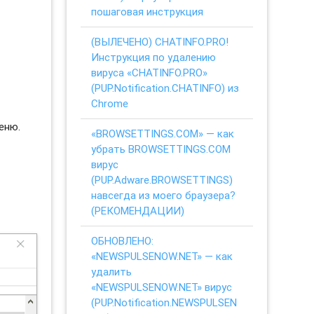
пошаговая инструкция
(ВЫЛЕЧЕНО) CHATINFO.PRO!
Инструкция по удалению
вируса «CHATINFO.PRO»
(PUP.Notification.CHATINFO) из
Chrome
еню.
«BROWSETTINGS.COM» — как
убрать BROWSETTINGS.COM
вирус
(PUP.Adware.BROWSETTINGS)
навсегда из моего браузера?
(РЕКОМЕНДАЦИИ)
ОБНОВЛЕНО:
«NEWSPULSENOW.NET» — как
удалить
«NEWSPULSENOW.NET» вирус
(PUP.Notification.NEWSPULSEN