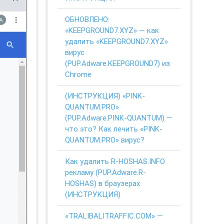
ОБНОВЛЕНО:
«KEEPGROUND7.XYZ» — как
удалить «KEEPGROUND7.XYZ»
вирус
(PUP.Adware.KEEPGROUND7) из
Chrome
(ИНСТРУКЦИЯ) «PINK-
QUANTUM.PRO»
(PUP.Adware.PINK-QUANTUM) —
что это? Как лечить «PINK-
QUANTUM.PRO» вирус?
Как удалить R-HOSHAS.INFO
рекламу (PUP.Adware.R-
HOSHAS) в браузерах
(ИНСТРУКЦИЯ)
«TRALIBALITRAFFIC.COM» —