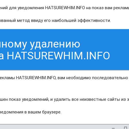
ний для уведомления HATSUREWHIM.INFO на показ вам реклам
рованный метод ввиду его наибольшей эффективности.
чному удалению
са HATSUREWHIM.INFO
рекламы HATSUREWHIM.INFO, вам необходимо последовательно
шен показ уведомлений, и удалить все неизвестные сайты из 
едомления в вашем браузере.