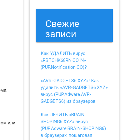
Свежие
записи
Как УДАЛИТЬ вирус
«RBTCHK68RN.CO.IN»
(PUP.Notification.CO)?
«AVR-GADGETS6.XYZ»! Как
удалить «AVR-GADGETS6.XYZ»
мя.
вирус (PUP.Adware.AVR-
GADGETS6) из браузеров
Как ЛЕЧИТЬ «BRAIN-
SHOPING6.XYZ» вирус
ном или
(PUP.Adware.BRAIN-SHOPING6)
в браузерах: пошаговая