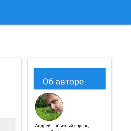
к Сбросить Настройки Браузеров Chrome и Firefox?
Об авторе
Андрей - обычный парень,