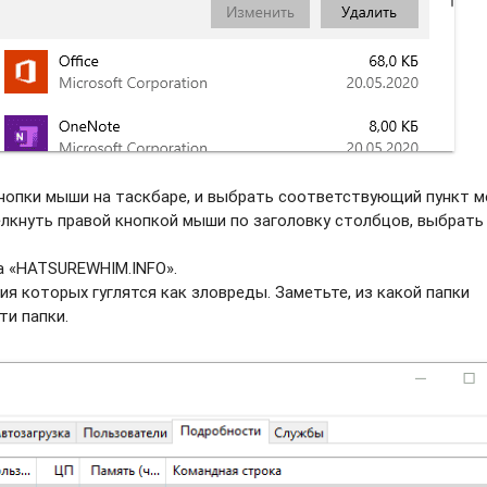
нопки мыши на таскбаре, и выбрать соотвeтствующий пункт м
елкнуть правой кнопкой мыши по заголовку столбцов, выбрать
а «HATSUREWHIM.INFO».
ия которых гуглятся как зловреды. Заметьте, из какой папки
ти папки.