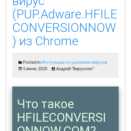
вирус
(PUP.Adware.HFILE
CONVERSIONNOW
) из Chrome
Posted in
Инструкции по удалению вирусов
5 июня, 2020
Андрей "Вирусолог"
Что такое
HFILECONVERSI
ONNOW.COM?