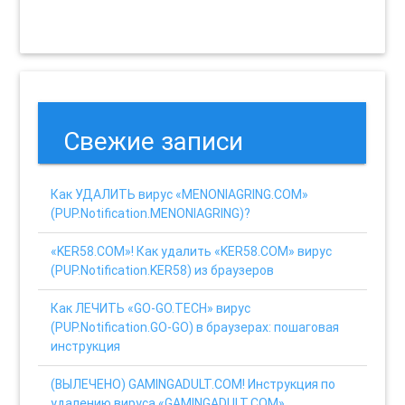
Свежие записи
Как УДАЛИТЬ вирус «MENONIAGRING.COM»
(PUP.Notification.MENONIAGRING)?
«KER58.COM»! Как удалить «KER58.COM» вирус
(PUP.Notification.KER58) из браузеров
Как ЛЕЧИТЬ «GO-GO.TECH» вирус
(PUP.Notification.GO-GO) в браузерах: пошаговая
инструкция
(ВЫЛЕЧЕНО) GAMINGADULT.COM! Инструкция по
удалению вируса «GAMINGADULT.COM»