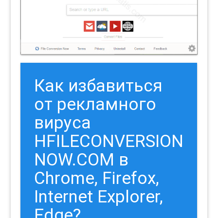
Как избавиться
от рекламного
вируса
HFILECONVERSION
NOW.COM в
Chrome, Firefox,
Internet Explorer,
Edge?