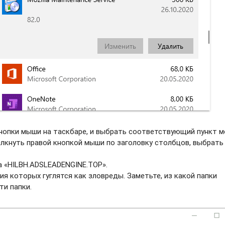
нопки мыши на таскбаре, и выбрать соотвeтствующий пункт м
елкнуть правой кнопкой мыши по заголовку столбцов, выбрать
а «HILBH.ADSLEADENGINE.TOP».
ия которых гуглятся как зловреды. Заметьте, из какой папки
ти папки.