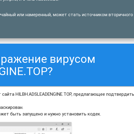
учайный или намеренный, может стать источником вторичного
аражение вирусом
GINE.TOP?
т сайта HILBH.ADSLEADENGINE.TOP, предлагающее подтвердит
аскирован.
ожет быть запущено и нужно установить кодек.