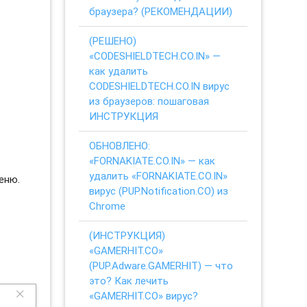
браузера? (РЕКОМЕНДАЦИИ)
(РЕШЕНО)
«CODESHIELDTECH.CO.IN» —
как удалить
CODESHIELDTECH.CO.IN вирус
из браузеров: пошаговая
ИНСТРУКЦИЯ
ОБНОВЛЕНО:
«FORNAKIATE.CO.IN» — как
удалить «FORNAKIATE.CO.IN»
еню.
вирус (PUP.Notification.CO) из
Chrome
(ИНСТРУКЦИЯ)
«GAMERHIT.CO»
(PUP.Adware.GAMERHIT) — что
это? Как лечить
«GAMERHIT.CO» вирус?