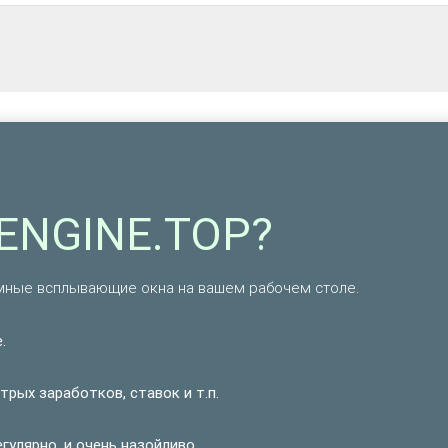
ENGINE.TOP?
мные всплывающие окна на вашем рабочем столе.
.
рых заработков, ставок и т.п.
улярно, и очень назойливо.