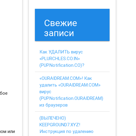
Свежие
записи
Как УДАЛИТЬ вирус
«PLURCHLES.CO.IN»
(PUP.Notification.CO)?
«OURAIDREAM.COM»! Как
удалить «OURAIDREAM.COM»
вирус
юбое
(PUP.Notification.OURAIDREAM)
из браузеров
(ВЫЛЕЧЕНО)
KEEPGROUND7.XYZ!
Инструкция по удалению
ном или