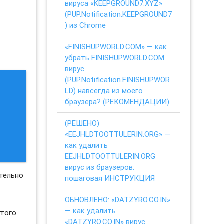
вируса «KEEPGROUND7.XYZ»
(PUP.Notification.KEEPGROUND7
) из Chrome
«FINISHUPWORLD.COM» — как
убрать FINISHUPWORLD.COM
вирус
(PUP.Notification.FINISHUPWOR
LD) навсегда из моего
браузера? (РЕКОМЕНДАЦИИ)
(РЕШЕНО)
«EEJHLDTOOTTULERIN.ORG» —
как удалить
EEJHLDTOOTTULERIN.ORG
вирус из браузеров:
тельно
пошаговая ИНСТРУКЦИЯ
ОБНОВЛЕНО: «DATZYRO.CO.IN»
— как удалить
этого
«DATZYRO.CO.IN» вирус