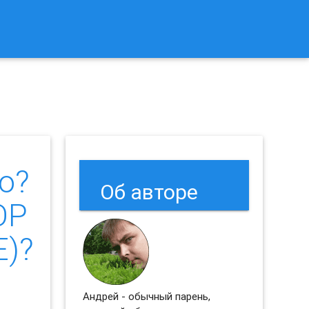
к Сбросить Настройки Браузеров Chrome и Firefox?
о?
Об авторе
OP
E)?
Андрей - обычный парень,