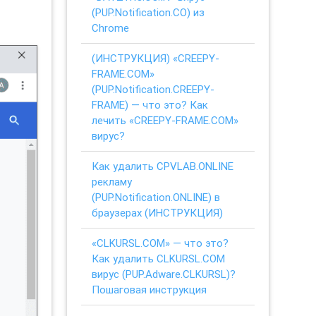
(PUP.Notification.CO) из
Chrome
(ИНСТРУКЦИЯ) «CREEPY-
FRAME.COM»
(PUP.Notification.CREEPY-
FRAME) — что это? Как
лечить «CREEPY-FRAME.COM»
вирус?
Как удалить CPVLAB.ONLINE
рекламу
(PUP.Notification.ONLINE) в
браузерах (ИНСТРУКЦИЯ)
«CLKURSL.COM» — что это?
Как удалить CLKURSL.COM
вирус (PUP.Adware.CLKURSL)?
Пошаговая инструкция