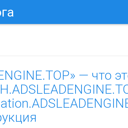
ога
в Браузере.
Как Сбросить Настройки Mozilla Firefox?
Ка
NGINE.TOP» — что эт
LBH.ADSLEADENGINE.T
ication.ADSLEADENGIN
рукция