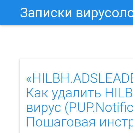
Записки вирусол
Как Отключить Уведомления 
«HILBH.ADSLEADE
Как удалить HI
вирус (PUP.Notif
Пошаговая инст