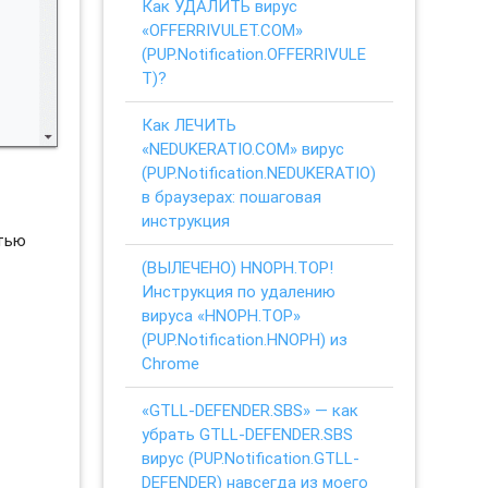
Как УДАЛИТЬ вирус
«OFFERRIVULET.COM»
(PUP.Notification.OFFERRIVULE
T)?
Как ЛЕЧИТЬ
«NEDUKERATIO.COM» вирус
(PUP.Notification.NEDUKERATIO)
в браузерах: пошаговая
инструкция
стью
(ВЫЛЕЧЕНО) HNOPH.TOP!
Инструкция по удалению
вируса «HNOPH.TOP»
(PUP.Notification.HNOPH) из
Chrome
«GTLL-DEFENDER.SBS» — как
убрать GTLL-DEFENDER.SBS
вирус (PUP.Notification.GTLL-
DEFENDER) навсегда из моего