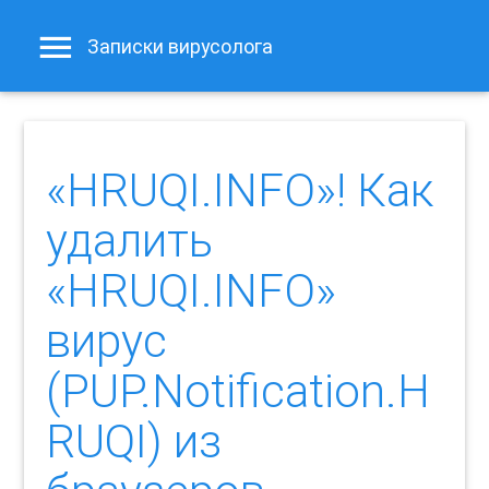
Записки вирусолога
«HRUQI.INFO»! Как
удалить
«HRUQI.INFO»
вирус
(PUP.Notification.H
RUQI) из