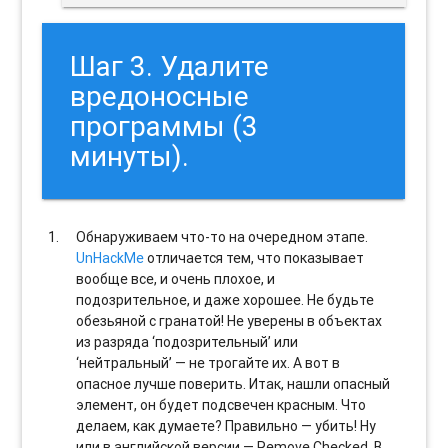
Шаг 3. Удалите
вредоносные
программы (3
минуты).
Обнаруживаем что-то на очередном этапе.
UnHackMe
отличается тем, что показывает
вообще все, и очень плохое, и
подозрительное, и даже хорошее. Не будьте
обезьяной с гранатой! Не уверены в объектах
из разряда ‘подозрительный’ или
‘нейтральный’ — не трогайте их. А вот в
опасное лучше поверить. Итак, нашли опасный
элемент, он будет подсвечен красным. Что
делаем, как думаете? Правильно — убить! Ну
или в английской версии — Remove Checked. В