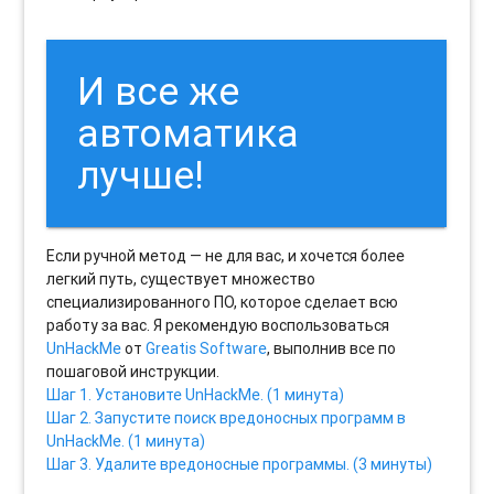
И все же
автоматика
лучше!
Если ручной метод — не для вас, и хочется более
легкий путь, существует множество
специализированного ПО, которое сделает всю
работу за вас. Я рекомендую воспользоваться
UnHackMe
от
Greatis Software
, выполнив все по
пошаговой инструкции.
Шаг 1. Установите UnHackMe. (1 минута)
Шаг 2. Запустите поиск вредоносных программ в
UnHackMe. (1 минута)
Шаг 3. Удалите вредоносные программы. (3 минуты)