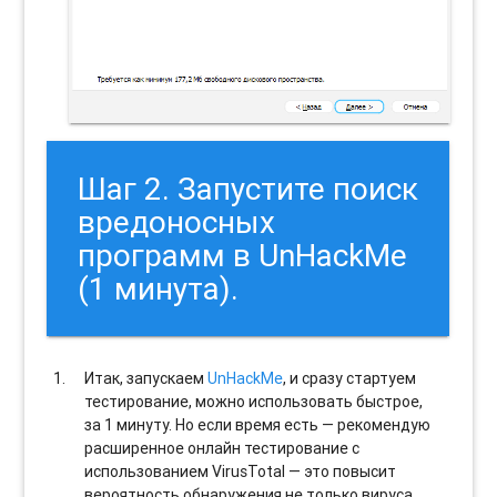
Шаг 2. Запустите поиск
вредоносных
программ в UnHackMe
(1 минута).
Итак, запускаем
UnHackMe
, и сразу стартуем
тестирование, можно использовать быстрое,
за 1 минуту. Но если время есть — рекомендую
расширенное онлайн тестирование с
использованием VirusTotal — это повысит
вероятность обнаружения не только вируса