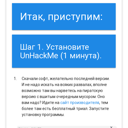
Итак, приступим:
Шаг 1. Установите
UnHackMe (1 минута).
Скачали софт, желательно последней версии.
И не надо искать на всяких развалах, вполне
возможно там вы нарветесь на пиратскую
версию с вшитым очередным мусором. Оно
вам надо? Идите на
сайт производителя
, тем
более там есть бесплатный триал. Запустите
установку программы.