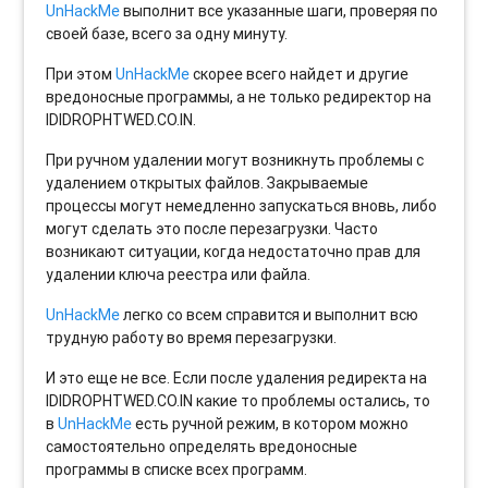
UnHackMe
выполнит все указанные шаги, проверяя по
своей базе, всего за одну минуту.
При этом
UnHackMe
скорее всего найдет и другие
вредоносные программы, а не только редиректор на
IDIDROPHTWED.CO.IN.
При ручном удалении могут возникнуть проблемы с
удалением открытых файлов. Закрываемые
процессы могут немедленно запускаться вновь, либо
могут сделать это после перезагрузки. Часто
возникают ситуации, когда недостаточно прав для
удалении ключа реестра или файла.
UnHackMe
легко со всем справится и выполнит всю
трудную работу во время перезагрузки.
И это еще не все. Если после удаления редиректа на
IDIDROPHTWED.CO.IN какие то проблемы остались, то
в
UnHackMe
есть ручной режим, в котором можно
самостоятельно определять вредоносные
программы в списке всех программ.