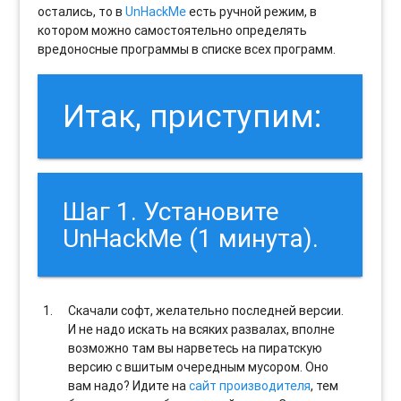
остались, то в
UnHackMe
есть ручной режим, в
котором можно самостоятельно определять
вредоносные программы в списке всех программ.
Итак, приступим:
Шаг 1. Установите
UnHackMe (1 минута).
Скачали софт, желательно последней версии.
И не надо искать на всяких развалах, вполне
возможно там вы нарветесь на пиратскую
версию с вшитым очередным мусором. Оно
вам надо? Идите на
сайт производителя
, тем