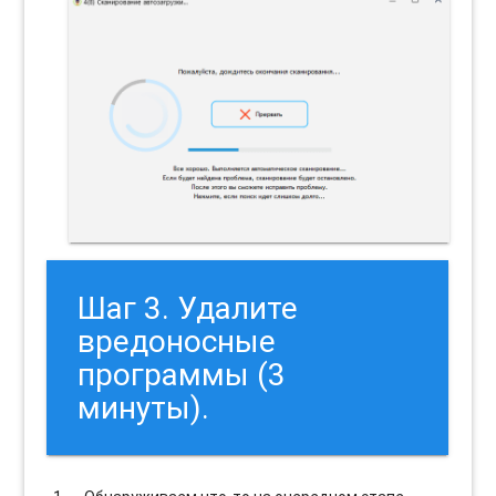
Шаг 3. Удалите
вредоносные
программы (3
минуты).