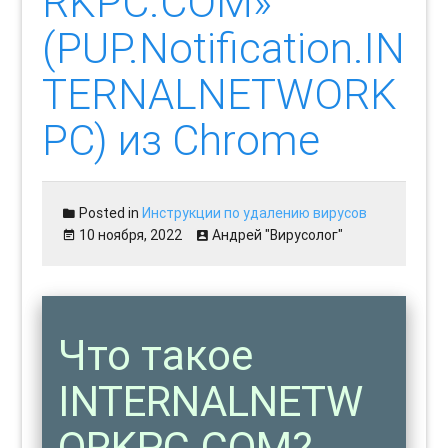
RKPC.COM»
(PUP.Notification.IN
TERNALNETWORK
PC) из Chrome
Posted in
Инструкции по удалению вирусов
10 ноября, 2022
Андрей "Вирусолог"
Что такое
INTERNALNETW
ORKPC.COM?