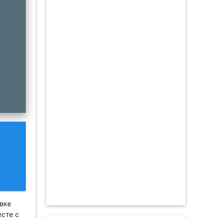
овке
есте с