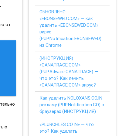
-
ОБНОВЛЕНО:
«EBONSEWED.COM» — как
ию от
удалить «EBONSEWED.COM»
вирус
(PUP.Notification.EBONSEWED)
из Chrome
(ИНСТРУКЦИЯ)
«CANATRACE.COM»
(PUP.Adware.CANATRACE) —
что это? Как лечить
«CANATRACE.COM» вирус?
Как удалить NOLOXANS.CO.IN
ательно
рекламу (PUP.Notification.CO) в
браузерах (ИНСТРУКЦИЯ)
«PLURCHLES.CO.IN» — что
стью
это? Как удалить