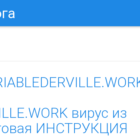
ога
в Браузере.
Как Сбросить Настройки Mozilla Firefox?
Ка
RIABLEDERVILLE.WOR
LLE.WORK вирус из
аговая ИНСТРУКЦИЯ