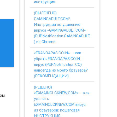
инструкция
(ВЫЛЕЧЕНО)
GAMINGADULT.COM!
Инструкция по удалению
вируса «GAMINGADULT.COM»
(PUP.Notification.GAMINGADULT
) из Chrome
«FRANOAPAS.CO.IN» — как
убрать FRANOAPAS.CO.IN
вирус (PUP.Notification.CO)
навсегда из моего браузера?
(РЕКОМЕНДАЦИИ)
(РЕШЕНО)
«EXMAINCLCKNEW.COM» — как
бом
удалить
EXMAINCLCKNEW.COM вирус
из браузеров: пошаговая
ИНСТРУКЦИЯ