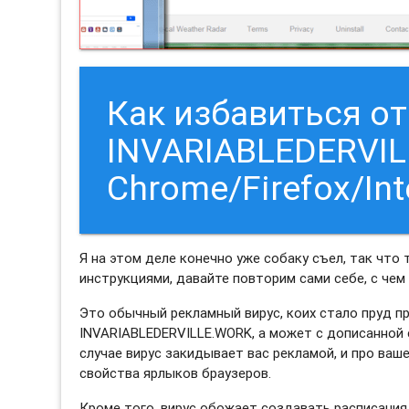
Как избавиться о
INVARIABLEDERVIL
Chrome/Firefox/Int
Я на этом деле конечно уже собаку съел, так что
инструкциями, давайте повторим сами себе, с чем
Это обычный рекламный вирус, коих стало пруд пр
INVARIABLEDERVILLE.WORK, а может с дописанной
случае вирус закидывает вас рекламой, и про ваш
свойства ярлыков браузеров.
Кроме того, вирус обожает создавать расписания 