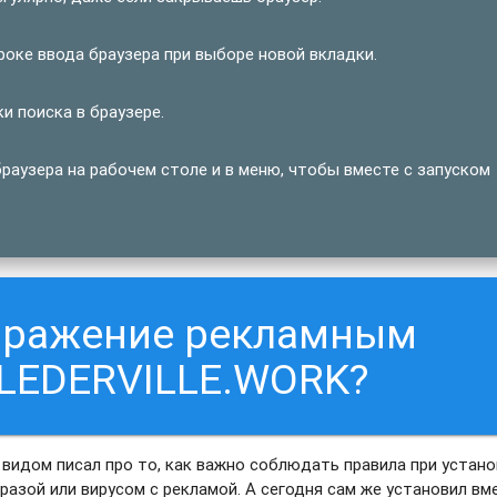
оке ввода браузера при выборе новой вкладки.
и поиска в браузере.
раузера на рабочем столе и в меню, чтобы вместе с запуском
заражение рекламным
BLEDERVILLE.WORK?
 видом писал про то, как важно соблюдать правила при устан
разой или вирусом с рекламой. А сегодня сам же установил вм