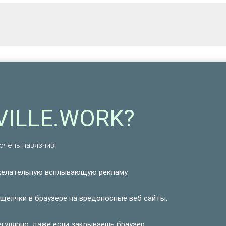
VILLE.WORK?
очень навязчив!
желательную всплывающую рекламу.
щелчки в браузере на вредоносные веб сайты.
гулярно, даже если закрываешь браузер.