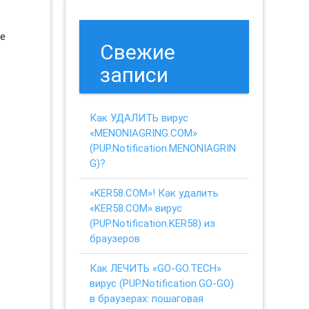
се
Свежие
записи
Как УДАЛИТЬ вирус
«MENONIAGRING.COM»
(PUP.Notification.MENONIAGRIN
G)?
«KER58.COM»! Как удалить
«KER58.COM» вирус
(PUP.Notification.KER58) из
браузеров
Как ЛЕЧИТЬ «GO-GO.TECH»
вирус (PUP.Notification.GO-GO)
в браузерах: пошаговая