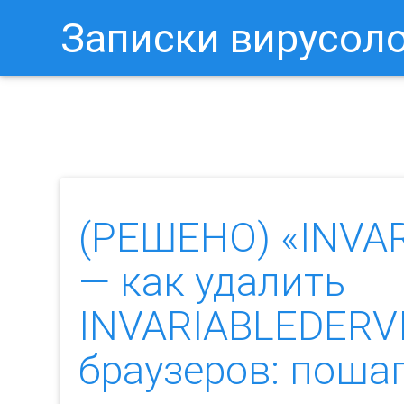
Записки вирусол
Как Отключить Уведомления 
(РЕШЕНО) «INVA
— как удалить
INVARIABLEDERVI
браузеров: пош