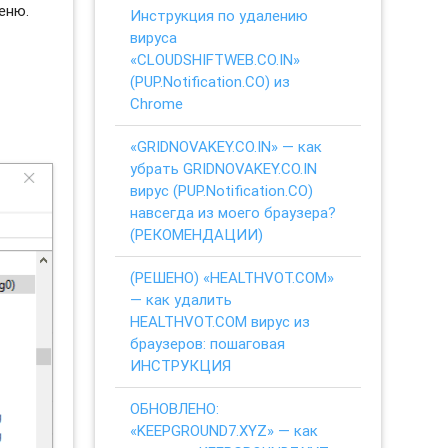
еню.
Инструкция по удалению
вируса
«CLOUDSHIFTWEB.CO.IN»
(PUP.Notification.CO) из
Chrome
«GRIDNOVAKEY.CO.IN» — как
убрать GRIDNOVAKEY.CO.IN
вирус (PUP.Notification.CO)
навсегда из моего браузера?
(РЕКОМЕНДАЦИИ)
(РЕШЕНО) «HEALTHVOT.COM»
— как удалить
HEALTHVOT.COM вирус из
браузеров: пошаговая
ИНСТРУКЦИЯ
ОБНОВЛЕНО:
«KEEPGROUND7.XYZ» — как