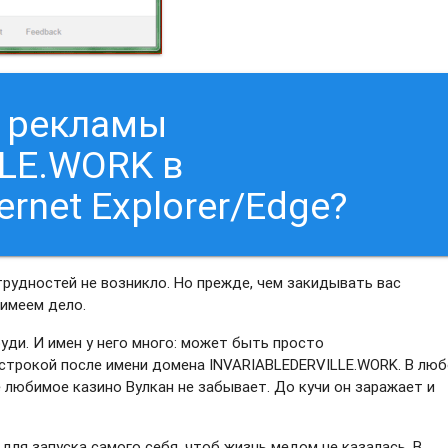
т рекламы
LE.WORK в
ernet Explorer/Edge?
 трудностей не возникло. Но прежде, чем закидывать вас
 имеем дело.
уди. И имен у него много: может быть просто
 строкой после имени домена INVARIABLEDERVILLE.WORK. В лю
е любимое казино Вулкан не забывает. До кучи он заражает и
для запуска самого себя, чтоб жизнь медом не казалась. В