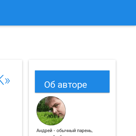
к Сбросить Настройки Браузеров Chrome и Firefox?
K»
Об авторе
Андрей - обычный парень,