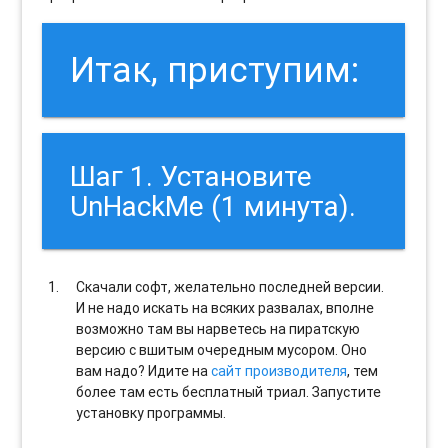
Итак, приступим:
Шаг 1. Установите
UnHackMe (1 минута).
Скачали софт, желательно последней версии.
И не надо искать на всяких развалах, вполне
возможно там вы нарветесь на пиратскую
версию с вшитым очередным мусором. Оно
вам надо? Идите на
сайт производителя
, тем
более там есть бесплатный триал. Запустите
установку программы.