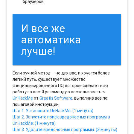
браузеров.
И все же
автоматика
лучше!
Если ручной метод — не для вас, и хочется более
легкий путь, существует множество
специализированного ПО, которое сделает всю
работу за вас. Я рекомендую воспользоваться
UnHackMe
от
Greatis Software
, выполнив все по
пошаговой инструкции.
Шаг 1. Установите UnHackMe. (1 минута)
Шаг 2. Запустите поиск вредоносных программ в
UnHackMe. (1 минута)
Шаг 3. Удалите вредоносные программы. (3 минуты)