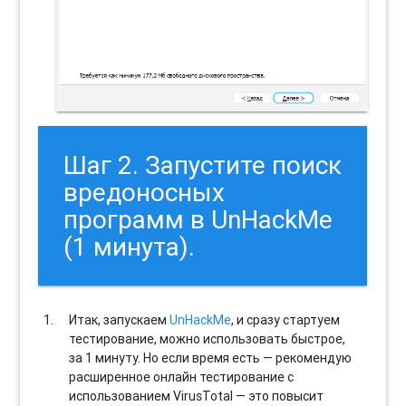
Шаг 2. Запустите поиск
вредоносных
программ в UnHackMe
(1 минута).
Итак, запускаем
UnHackMe
, и сразу стартуем
тестирование, можно использовать быстрое,
за 1 минуту. Но если время есть — рекомендую
расширенное онлайн тестирование с
использованием VirusTotal — это повысит