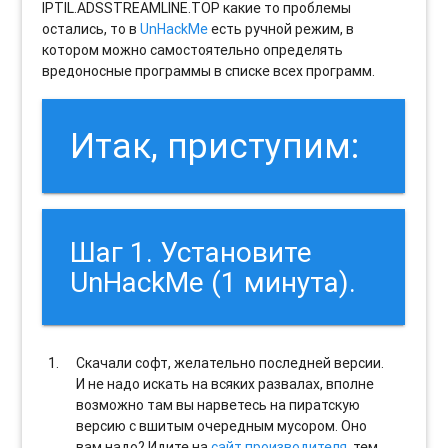
IPTIL.ADSSTREAMLINE.TOP какие то проблемы
остались, то в
UnHackMe
есть ручной режим, в
котором можно самостоятельно определять
вредоносные программы в списке всех программ.
Итак, приступим:
Шаг 1. Установите
UnHackMe (1 минута).
Скачали софт, желательно последней версии.
И не надо искать на всяких развалах, вполне
возможно там вы нарветесь на пиратскую
версию с вшитым очередным мусором. Оно
вам надо? Идите на
сайт производителя
, тем