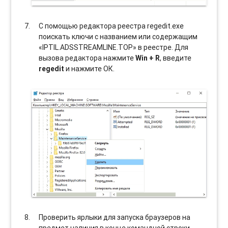
С помощью редактора реестра regedit.exe
поискать ключи с названием или содержащим
«IPTIL.ADSSTREAMLINE.TOP» в реестре. Для
вызова редактора нажмите
Win + R
, введите
regedit
и нажмите ОК.
Проверить ярлыки для запуска браузеров на
предмет наличия в конце командной строки