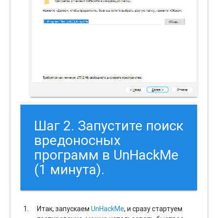
Шаг 2. Запустите поиск
вредоносных
программ в UnHackMe
(1 минута).
Итак, запускаем
UnHackMe
, и сразу стартуем