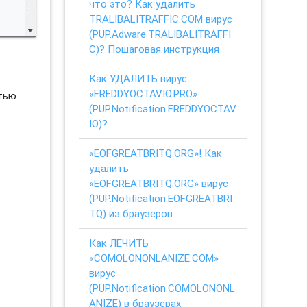
что это? Как удалить
TRALIBALITRAFFIC.COM вирус
(PUP.Adware.TRALIBALITRAFFI
C)? Пошаговая инструкция
Как УДАЛИТЬ вирус
«FREDDYOCTAVIO.PRO»
стью
(PUP.Notification.FREDDYOCTAV
IO)?
«EOFGREATBRITQ.ORG»! Как
удалить
«EOFGREATBRITQ.ORG» вирус
(PUP.Notification.EOFGREATBRI
TQ) из браузеров
Как ЛЕЧИТЬ
«COMOLONONLANIZE.COM»
вирус
(PUP.Notification.COMOLONONL
ANIZE) в браузерах: