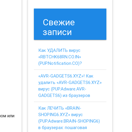
Свежие
записи
Как УДАЛИТЬ вирус
«RBTCHK68RN.CO.IN»
(PUP.Notification.CO)?
«AVR-GADGETS6.XYZ»! Как
удалить «AVR-GADGETS6.XYZ»
вирус (PUP.Adware.AVR-
GADGETS6) из браузеров
Как ЛЕЧИТЬ «BRAIN-
SHOPING6.XYZ» вирус
ном или
(PUP.Adware.BRAIN-SHOPING6)
в браузерах: пошаговая