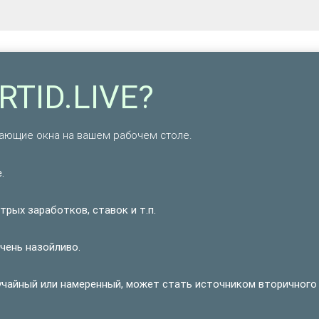
RTID.LIVE?
вающие окна на вашем рабочем столе.
.
рых заработков, ставок и т.п.
очень назойливо.
учайный или намеренный, может стать источником вторичного