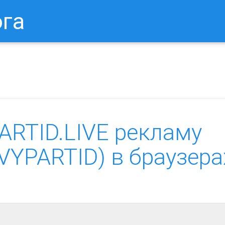
ога
в Браузере.
Как Сбросить Настройки Mozilla Firefox?
Ка
ARTID.LIVE рекламу
.IVYPARTID) в браузера