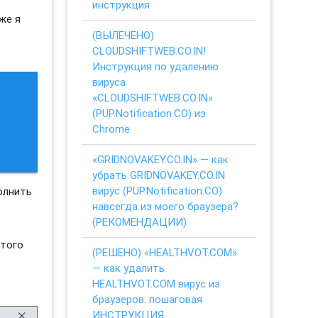
инструкция
же я
(ВЫЛЕЧЕНО)
CLOUDSHIFTWEB.CO.IN!
Инструкция по удалению
вируса
«CLOUDSHIFTWEB.CO.IN»
(PUP.Notification.CO) из
Chrome
«GRIDNOVAKEY.CO.IN» — как
убрать GRIDNOVAKEY.CO.IN
вирус (PUP.Notification.CO)
олнить
навсегда из моего браузера?
(РЕКОМЕНДАЦИИ)
этого
(РЕШЕНО) «HEALTHVOT.COM»
— как удалить
HEALTHVOT.COM вирус из
браузеров: пошаговая
ИНСТРУКЦИЯ