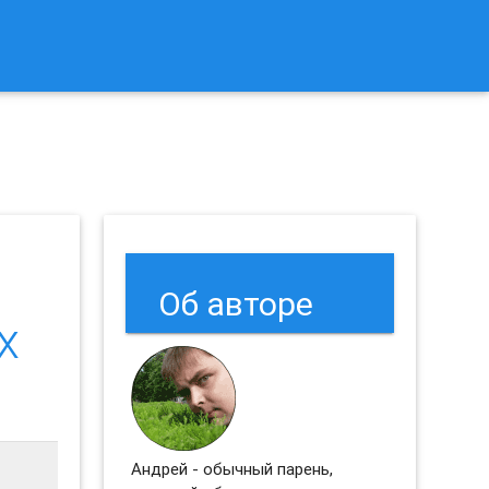
к Сбросить Настройки Браузеров Chrome и Firefox?
Об авторе
х
Андрей - обычный парень,