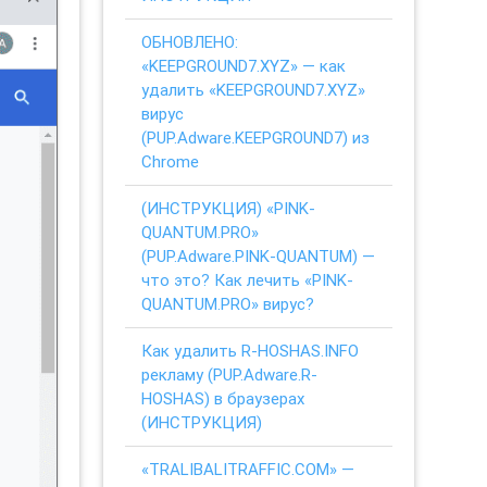
ОБНОВЛЕНО:
«KEEPGROUND7.XYZ» — как
удалить «KEEPGROUND7.XYZ»
вирус
(PUP.Adware.KEEPGROUND7) из
Chrome
(ИНСТРУКЦИЯ) «PINK-
QUANTUM.PRO»
(PUP.Adware.PINK-QUANTUM) —
что это? Как лечить «PINK-
QUANTUM.PRO» вирус?
Как удалить R-HOSHAS.INFO
рекламу (PUP.Adware.R-
HOSHAS) в браузерах
(ИНСТРУКЦИЯ)
«TRALIBALITRAFFIC.COM» —