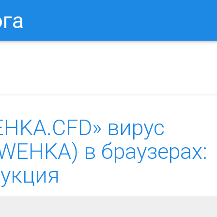
ога
в Браузере.
Как Сбросить Настройки Mozilla Firefox?
Ка
EHKA.CFD» вирус
.IWEHKA) в браузерах:
рукция