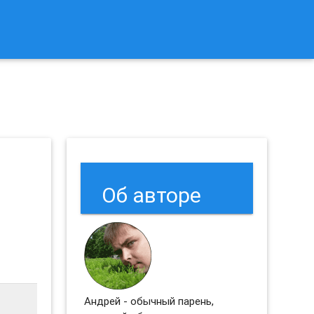
к Сбросить Настройки Браузеров Chrome и Firefox?
Об авторе
Андрей - обычный парень,