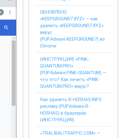
ОБНОВЛЕНО:
«KEEPGROUND7.XYZ» — как
удалить «KEEPGROUND7.XYZ»
вирус
(PUP.Adware.KEEPGROUND7) из
Chrome
(ИНСТРУКЦИЯ) «PINK-
QUANTUM.PRO»
(PUP.Adware.PINK-QUANTUM) —
что это? Как лечить «PINK-
QUANTUM.PRO» вирус?
Как удалить R-HOSHAS.INFO
рекламу (PUP.Adware.R-
HOSHAS) в браузерах
(ИНСТРУКЦИЯ)
«TRALIBALITRAFFIC.COM» —