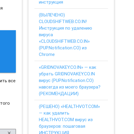
инструкция
 я
(ВЫЛЕЧЕНО)
CLOUDSHIFTWEB.CO.IN!
Инструкция по удалению
вируса
«CLOUDSHIFTWEB.CO.IN»
(PUP.Notification.CO) из
Chrome
«GRIDNOVAKEY.CO.IN» — как
убрать GRIDNOVAKEY.CO.IN
вирус (PUP.Notification.CO)
ить все
навсегда из моего браузера?
(РЕКОМЕНДАЦИИ)
этого
(РЕШЕНО) «HEALTHVOT.COM»
— как удалить
HEALTHVOT.COM вирус из
браузеров: пошаговая
ИНСТРУКЦИЯ