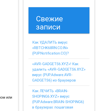
Свежие
записи
Как УДАЛИТЬ вирус
«RBTCHK68RN.CO.IN»
(PUP.Notification.CO)?
«AVR-GADGETS6.XYZ»! Как
удалить «AVR-GADGETS6.XYZ»
вирус (PUP.Adware.AVR-
GADGETS6) из браузеров
Как ЛЕЧИТЬ «BRAIN-
SHOPING6.XYZ» вирус
ном или
(PUP.Adware.BRAIN-SHOPING6)
в браузерах: пошаговая