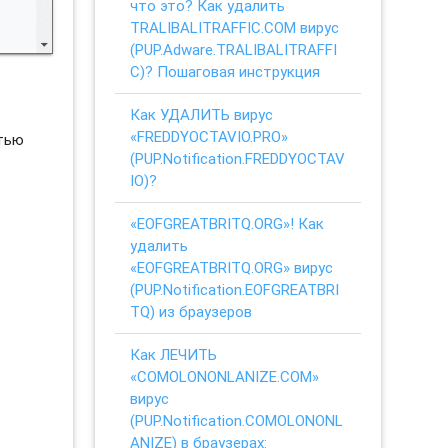
что это? Как удалить
TRALIBALITRAFFIC.COM вирус
(PUP.Adware.TRALIBALITRAFFI
C)? Пошаговая инструкция
Как УДАЛИТЬ вирус
«FREDDYOCTAVIO.PRO»
стью
(PUP.Notification.FREDDYOCTAV
IO)?
«EOFGREATBRITQ.ORG»! Как
удалить
«EOFGREATBRITQ.ORG» вирус
(PUP.Notification.EOFGREATBRI
TQ) из браузеров
Как ЛЕЧИТЬ
«COMOLONONLANIZE.COM»
вирус
(PUP.Notification.COMOLONONL
ANIZE) в браузерах: