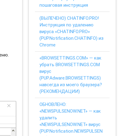
пошаговая инструкция
(ВЫЛЕЧЕНО) CHATINFO.PRO!
Инструкция по удалению
вируса «CHATINFO.PRO»
(PUP.Notification.CHATINFO) из
Chrome
еню.
«BROWSETTINGS.COM» — как
убрать BROWSETTINGS.COM
вирус
(PUP.Adware.BROWSETTINGS)
навсегда из моего браузера?
(РЕКОМЕНДАЦИИ)
ОБНОВЛЕНО:
«NEWSPULSENOW.NET» — как
удалить
«NEWSPULSENOW.NET» вирус
(PUP.Notification.NEWSPULSEN