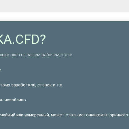
KA.CFD?
щие окна на вашем рабочем столе.
.
рых заработков, ставок и т.п.
нь назойливо.
учайный или намеренный, может стать источником вторичного