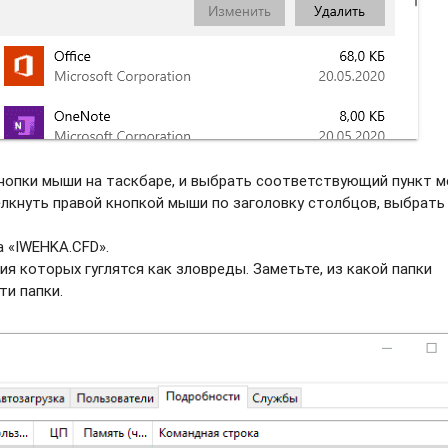
нопки мыши на таскбаре, и выбрать соотвeтствующий пункт м
елкнуть правой кнопкой мыши по заголовку столбцов, выбрать
а «IWEHKA.CFD».
ия которых гуглятся как зловреды. Заметьте, из какой папки
ти папки.