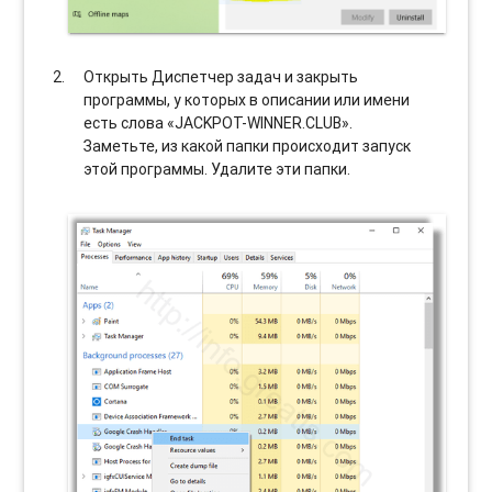
Открыть Диспетчер задач и закрыть
программы, у которых в описании или имени
есть слова «JACKPOT-WINNER.CLUB».
Заметьте, из какой папки происходит запуск
этой программы. Удалите эти папки.