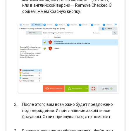
или в английской версии — Remove Checked. В
общем, жмем красную кнопку.
После этого вам возможно будет предложено
подтверждение. И приглашение закрыть все
браузеры. Стоит прислушаться, это поможет.