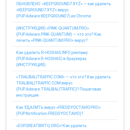
ОБНОВЛЕНО: «KEEPGROUND7.XYZ» — как удалить
«KEEPGROUND7.XYZ» вирус
(PUP.Adware.KEEPGROUND7) из Chrome
(ИНСТРУКЦИЯ) «PINK-QUANTUM.PRO»
(PUP.Adware.PINK-QUANTUM) — что это? Как
лечить «PINK-QUANTUM.PRO» вирус?
Как удалить R-HOSHAS.INFO рекламу
(PUP.Adware.R-HOSHAS) в браузерах
(ИНСТРУКЦИЯ)
«TRALIBALITRAFFIC.COM» — что это? Как удалить
TRALIBALITRAFFIC.COM вирус
(PUP.Adware.TRALIBALITRAFFIC)? Пошаговая
инструкция
Как УДАЛИТЬ вирус «FREDDYOCTAVIO.PRO»
(PUP.Notification.FREDDYOCTAVIO)?
«EOFGREATBRITQ.ORG»! Как удалить