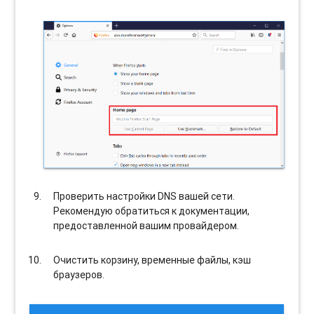
Проверить настройки DNS вашей сети.
Рекомендую обратиться к документации,
предоставленной вашим провайдером.
Очистить корзину, временные файлы, кэш
браузеров.