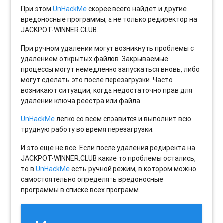
При этом
UnHackMe
скорее всего найдет и другие
вредоносные программы, а не только редиректор на
JACKPOT-WINNER.CLUB.
При ручном удалении могут возникнуть проблемы с
удалением открытых файлов. Закрываемые
процессы могут немедленно запускаться вновь, либо
могут сделать это после перезагрузки. Часто
возникают ситуации, когда недостаточно прав для
удалении ключа реестра или файла.
UnHackMe
легко со всем справится и выполнит всю
трудную работу во время перезагрузки.
И это еще не все. Если после удаления редиректа на
JACKPOT-WINNER.CLUB какие то проблемы остались,
то в
UnHackMe
есть ручной режим, в котором можно
самостоятельно определять вредоносные
программы в списке всех программ.