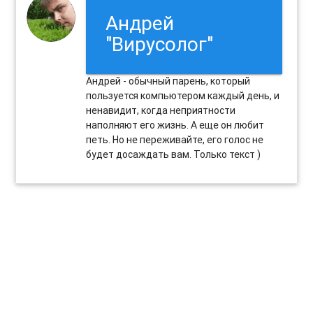
Андрей
"Вирусолог"
Андрей - обычный парень, который
пользуется компьютером каждый день, и
ненавидит, когда неприятности
наполняют его жизнь. А еще он любит
петь. Но не переживайте, его голос не
будет досаждать вам. Только текст )