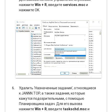
нажмите
Win + R
, введите
services.msc
и
нажмите OK.
Удалить ‘Назначенные задания’, относящиеся
к JANNN.TOP, а также задания, которые
кажутся подозрительными, с помощью
Планировщика задач. Для его вызова
нажмите
Win + R
, введите
taskschd.msc
и