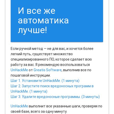
И все же
автоматика
лучше!
Если ручной метод — не для вас, и хочется более
легкий путь, существует множество
специализированного ПО, которое сделает всю
работу за вас. Я рекомендую воспользоваться
UnHackMe
от
Greatis Software
, выполнив все по
пошаговой инструкции.
Шаг 1. Установите UnHackMe. (1 минута)
Шаг 2. Запустите поиск вредоносных программ в
UnHackMe. (1 минута)
Шаг 3. Удалите вредоносные программы. (3 минуты)
UnHackMe
выполнит все указанные шаги, проверяя по
своей базе, всего за одну минуту.