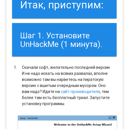
Итак, приступим:
Шаг 1. Установите
UnHackMe (1 минута).
Скачали софт, желательно последней версии.
И не надо искать на всяких развалах, вполне
возможно там вы нарветесь на пиратскую
версию с вшитым очередным мусором. Оно
вам надо? Идите на
сайт производителя
, тем
более там есть бесплатный триал. Запустите
установку программы.