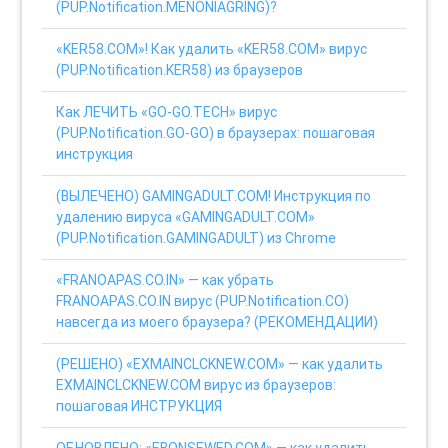
(PUP.Notification.MENONIAGRING)?
«KER58.COM»! Как удалить «KER58.COM» вирус
(PUP.Notification.KER58) из браузеров
Как ЛЕЧИТЬ «GO-GO.TECH» вирус
(PUP.Notification.GO-GO) в браузерах: пошаговая
инструкция
(ВЫЛЕЧЕНО) GAMINGADULT.COM! Инструкция по
удалению вируса «GAMINGADULT.COM»
(PUP.Notification.GAMINGADULT) из Chrome
«FRANOAPAS.CO.IN» — как убрать
FRANOAPAS.CO.IN вирус (PUP.Notification.CO)
навсегда из моего браузера? (РЕКОМЕНДАЦИИ)
(РЕШЕНО) «EXMAINCLCKNEW.COM» — как удалить
EXMAINCLCKNEW.COM вирус из браузеров:
пошаговая ИНСТРУКЦИЯ