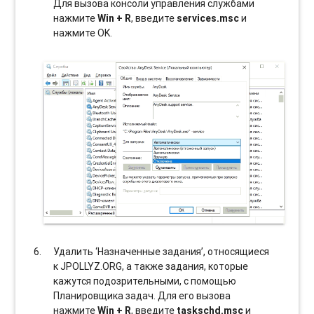
Для вызова консоли управления службами
нажмите
Win + R
, введите
services.msc
и
нажмите OK.
Удалить ‘Назначенные задания’, относящиеся
к JPOLLYZ.ORG, а также задания, которые
кажутся подозрительными, с помощью
Планировщика задач. Для его вызова
нажмите
Win + R
, введите
taskschd.msc
и