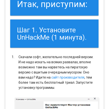
Итак, приступим:
Шаг 1. Установите
UnHackMe (1 минута).
Скачали софт, желательно последней версии.
И не надо искать на всяких развалах, вполне
возможно там вы нарветесь на пиратскую
версию с вшитым очередным мусором. Оно
вам надо? Идите на
сайт производителя
, тем
более там есть бесплатный триал. Запустите
установку программы.