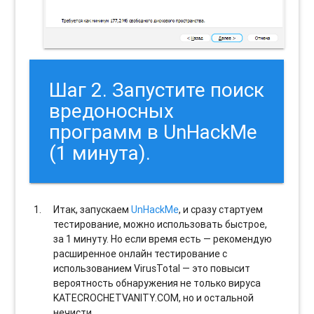
Шаг 2. Запустите поиск
вредоносных
программ в UnHackMe
(1 минута).
Итак, запускаем
UnHackMe
, и сразу стартуем
тестирование, можно использовать быстрое,
за 1 минуту. Но если время есть — рекомендую
расширенное онлайн тестирование с
использованием VirusTotal — это повысит
вероятность обнаружения не только вируса
KATECROCHETVANITY.COM, но и остальной
нечисти.