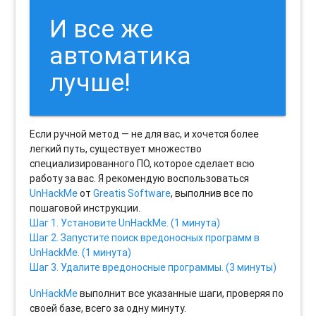
И все же
автоматика
лучше!
Если ручной метод — не для вас, и хочется более
легкий путь, существует множество
специализированного ПО, которое сделает всю
работу за вас. Я рекомендую воспользоваться
UnHackMe
от
Greatis Software
, выполнив все по
пошаговой инструкции.
Шаг 1. Установите UnHackMe. (1 минута)
Шаг 2. Запустите поиск вредоносных программ в
UnHackMe. (1 минута)
Шаг 3. Удалите вредоносные программы. (3 минуты)
UnHackMe
выполнит все указанные шаги, проверяя по
своей базе, всего за одну минуту.