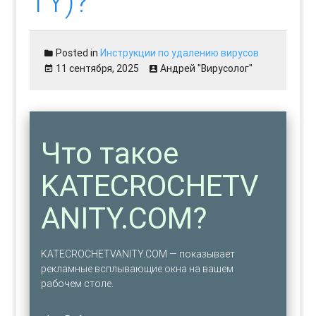
TY)?
Posted in
Инструкции по удалению вирусов
11 сентября, 2025
Андрей "Вирусолог"
Что такое
KATECROCHETV
ANITY.COM?
KATECROCHETVANITY.COM — показывает
рекламные всплывающие окна на вашем
рабочем столе.