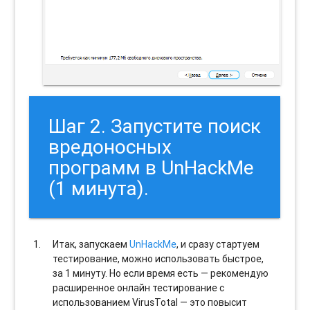
Шаг 2. Запустите поиск
вредоносных
программ в UnHackMe
(1 минута).
Итак, запускаем
UnHackMe
, и сразу стартуем
тестирование, можно использовать быстрое,
за 1 минуту. Но если время есть — рекомендую
расширенное онлайн тестирование с
использованием VirusTotal — это повысит