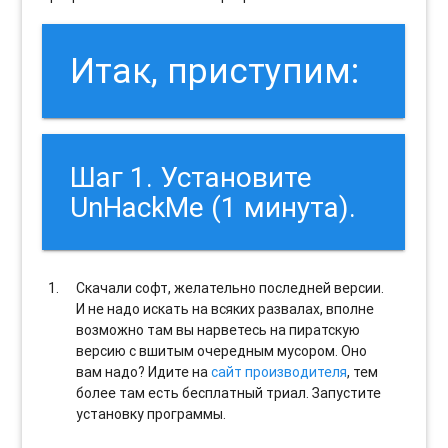
Итак, приступим:
Шаг 1. Установите
UnHackMe (1 минута).
Скачали софт, желательно последней версии.
И не надо искать на всяких развалах, вполне
возможно там вы нарветесь на пиратскую
версию с вшитым очередным мусором. Оно
вам надо? Идите на
сайт производителя
, тем
более там есть бесплатный триал. Запустите
установку программы.