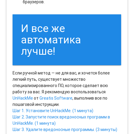
браузеров.
И все же
автоматика
лучше!
Если ручной метод — не для вас, и хочется более
легкий путь, существует множество
специализированного ПО, которое сделает всю
работу за вас. Я рекомендую воспользоваться
UnHackMe
от
Greatis Software
, выполнив все по
пошаговой инструкции.
Шаг 1. Установите UnHackMe. (1 минута)
Шаг 2. Запустите поиск вредоносных программ в
UnHackMe. (1 минута)
Шаг 3. Удалите вредоносные программы. (3 минуты)