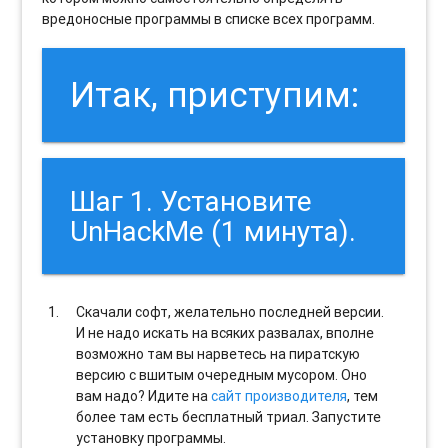
вредоносные программы в списке всех программ.
Итак, приступим:
Шаг 1. Установите
UnHackMe (1 минута).
Скачали софт, желательно последней версии.
И не надо искать на всяких развалах, вполне
возможно там вы нарветесь на пиратскую
версию с вшитым очередным мусором. Оно
вам надо? Идите на
сайт производителя
, тем
более там есть бесплатный триал. Запустите
установку программы.