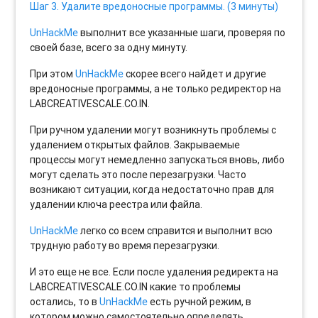
Шаг 3. Удалите вредоносные программы. (3 минуты)
UnHackMe
выполнит все указанные шаги, проверяя по
своей базе, всего за одну минуту.
При этом
UnHackMe
скорее всего найдет и другие
вредоносные программы, а не только редиректор на
LABCREATIVESCALE.CO.IN.
При ручном удалении могут возникнуть проблемы с
удалением открытых файлов. Закрываемые
процессы могут немедленно запускаться вновь, либо
могут сделать это после перезагрузки. Часто
возникают ситуации, когда недостаточно прав для
удалении ключа реестра или файла.
UnHackMe
легко со всем справится и выполнит всю
трудную работу во время перезагрузки.
И это еще не все. Если после удаления редиректа на
LABCREATIVESCALE.CO.IN какие то проблемы
остались, то в
UnHackMe
есть ручной режим, в
котором можно самостоятельно определять