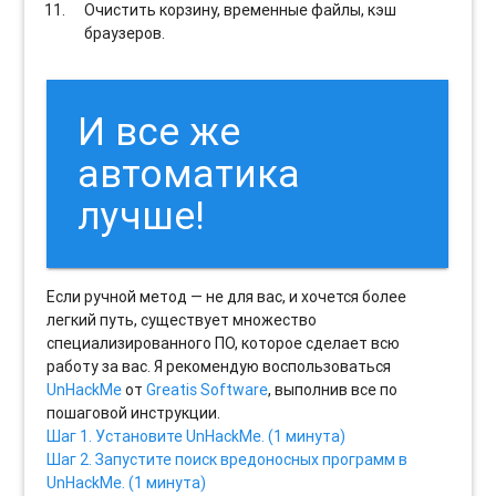
Очистить корзину, временные файлы, кэш
браузеров.
И все же
автоматика
лучше!
Если ручной метод — не для вас, и хочется более
легкий путь, существует множество
специализированного ПО, которое сделает всю
работу за вас. Я рекомендую воспользоваться
UnHackMe
от
Greatis Software
, выполнив все по
пошаговой инструкции.
Шаг 1. Установите UnHackMe. (1 минута)
Шаг 2. Запустите поиск вредоносных программ в
UnHackMe. (1 минута)