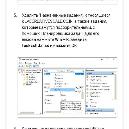
Удалить ‘Назначенные задания’, относящиеся
к LABCREATIVESCALE.CO.IN, а также задания,
которые кажутся подозрительными, с
помощью Планировщика задач. Для его
вызова нажмите
Win + R
, введите
taskschd.msc
и нажмите ОК.
С помощью редактора реестра regedit.exe