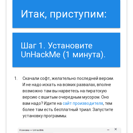
Итак, приступим:
Шаг 1. Установите
UnHackMe (1 минута).
Скачали софт, желательно последней версии.
И не надо искать на всяких развалах, вполне
возможно там вы нарветесь на пиратскую
версию с вшитым очередным мусором. Оно
вам надо? Идите на
сайт производителя
, тем
более там есть бесплатный триал. Запустите
установку программы.