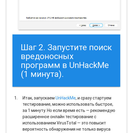
Шаг 2. Запустите поиск
вредоносных
программ в UnHackMe
(1 минута).
Итак, запускаем
UnHackMe
, и сразу стартуем
тестирование, можно использовать быстрое,
за 1 минуту. Но если время есть — рекомендую
расширенное онлайн тестирование с
использованием VirusTotal — это повысит
вероятность обнаружения не только вируса