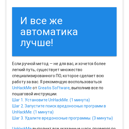
И все же
автоматика
лучше!
Если ручной метод — не для вас, и хочется более
легкий путь, существует множество
специализированного ПО, которое сделает всю
работу за вас. Я рекомендую воспользоваться
UnHackMe
от
Greatis Software
, выполнив все по
пошаговой инструкции.
Шаг 1. Установите UnHackMe. (1 минута)
Шаг 2. Запустите поиск вредоносных программ в
UnHackMe. (1 минута)
Шаг 3. Удалите вредоносные программы. (3 минуты)
UnHackMe
выполнит все указанные шаги, проверяя по