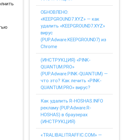
олнить
ОБНОВЛЕНО:
«KEEPGROUND7.XYZ» — как
удалить «KEEPGROUND7.XYZ»
стью
вирус
(PUP.Adware.KEEPGROUND7) из
Chrome
(ИНСТРУКЦИЯ) «PINK-
QUANTUM.PRO»
(PUP.Adware.PINK-QUANTUM) —
что это? Как лечить «PINK-
QUANTUM.PRO» вирус?
Как удалить R-HOSHAS.INFO
рекламу (PUP.Adware.R-
HOSHAS) в браузерах
(ИНСТРУКЦИЯ)
«TRALIBALITRAFFIC.COM» —