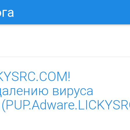
ога
в Браузере.
Как Сбросить Настройки Mozilla Firefox?
Ка
KYSRC.COM!
далению вируса
(PUP.Adware.LICKYSR