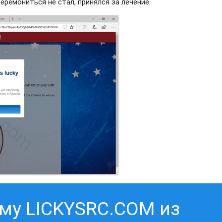
еремониться не стал, принялся за лечение.
аму LICKYSRC.COM из