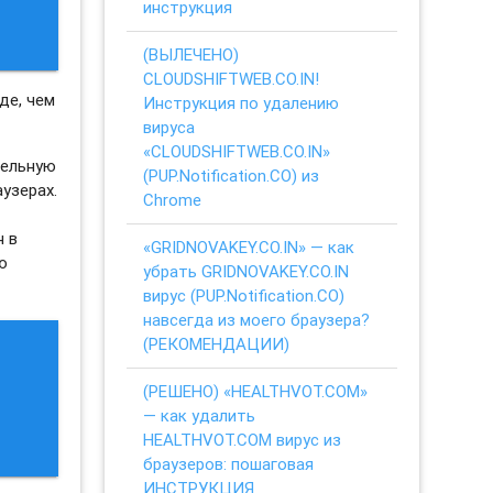
инструкция
(ВЫЛЕЧЕНО)
CLOUDSHIFTWEB.CO.IN!
де, чем
Инструкция по удалению
вируса
«CLOUDSHIFTWEB.CO.IN»
тельную
(PUP.Notification.CO) из
узерах.
Chrome
н в
«GRIDNOVAKEY.CO.IN» — как
ю
убрать GRIDNOVAKEY.CO.IN
вирус (PUP.Notification.CO)
навсегда из моего браузера?
(РЕКОМЕНДАЦИИ)
(РЕШЕНО) «HEALTHVOT.COM»
— как удалить
HEALTHVOT.COM вирус из
браузеров: пошаговая
ИНСТРУКЦИЯ