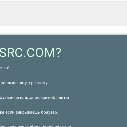
YSRC.COM?
зчив!
 всплывающую рекламу.
аузере на вредоносные веб сайты.
же если закрываешь браузер.
раузера при выборе новой вкладки.