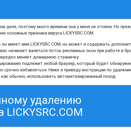
м деле, поэтому много времени она у меня не отняла. Но преж
мню основные признаки вируса LICKYSRC.COM.
о он имеет имя LICKYSRC.COM, но может и содержать дополни
 вас начинает валиться поток рекламных окон при работе в бра
 нередко меняет домашнюю страничку.
ицированию подлежит любой браузер, который будет обнаруже
о срочно избавляться. Ниже я приведу инструкции по удалени
 как обычно, использовать автоматизированный поход.
чному удалению
а LICKYSRC.COM