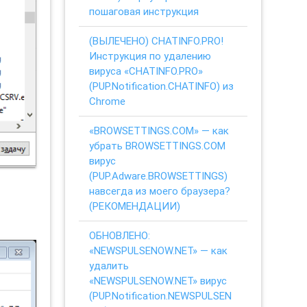
пошаговая инструкция
(ВЫЛЕЧЕНО) CHATINFO.PRO!
Инструкция по удалению
вируса «CHATINFO.PRO»
(PUP.Notification.CHATINFO) из
Chrome
«BROWSETTINGS.COM» — как
убрать BROWSETTINGS.COM
вирус
(PUP.Adware.BROWSETTINGS)
навсегда из моего браузера?
(РЕКОМЕНДАЦИИ)
ОБНОВЛЕНО:
«NEWSPULSENOW.NET» — как
удалить
«NEWSPULSENOW.NET» вирус
(PUP.Notification.NEWSPULSEN