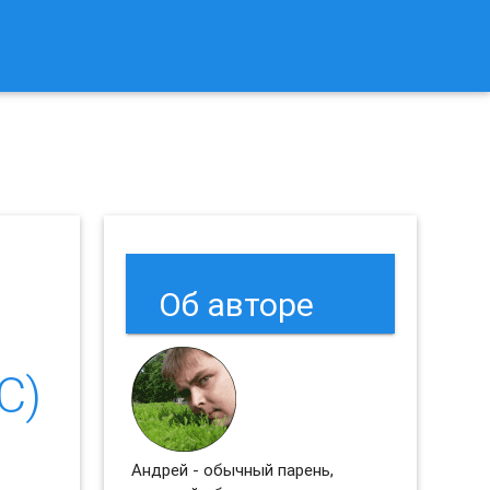
к Сбросить Настройки Браузеров Chrome и Firefox?
Об авторе
C)
Андрей - обычный парень,