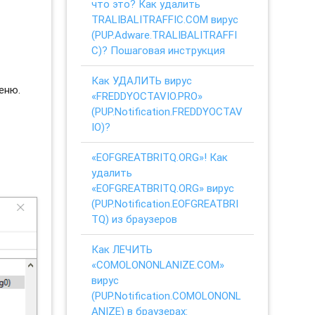
что это? Как удалить
TRALIBALITRAFFIC.COM вирус
(PUP.Adware.TRALIBALITRAFFI
C)? Пошаговая инструкция
Как УДАЛИТЬ вирус
еню.
«FREDDYOCTAVIO.PRO»
(PUP.Notification.FREDDYOCTAV
IO)?
«EOFGREATBRITQ.ORG»! Как
удалить
«EOFGREATBRITQ.ORG» вирус
(PUP.Notification.EOFGREATBRI
TQ) из браузеров
Как ЛЕЧИТЬ
«COMOLONONLANIZE.COM»
вирус
(PUP.Notification.COMOLONONL
ANIZE) в браузерах: