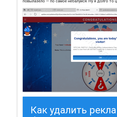
повылазело — по самое небалуйся. Ну я долго то ц
Как удалить рекл