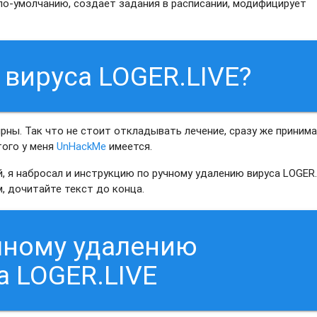
 по-умолчанию, создает задания в расписании, модифицирует
 вируса LOGER.LIVE?
рны. Так что не стоит откладывать лечение, сразу же приним
этого у меня
UnHackMe
имеется.
, я набросал и инструкцию по ручному удалению вируса LOGER.
, дочитайте текст до конца.
чному удалению
а LOGER.LIVE