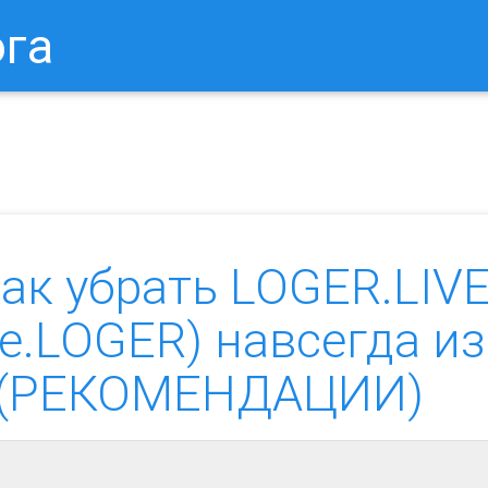
ога
в Браузере.
Как Сбросить Настройки Mozilla Firefox?
Ка
как убрать LOGER.LIV
e.LOGER) навсегда из
? (РЕКОМЕНДАЦИИ)