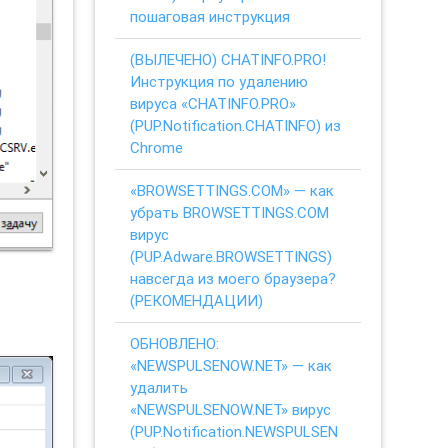
пошаговая инструкция
(ВЫЛЕЧЕНО) CHATINFO.PRO!
Инструкция по удалению
вируса «CHATINFO.PRO»
(PUP.Notification.CHATINFO) из
Chrome
«BROWSETTINGS.COM» — как
убрать BROWSETTINGS.COM
вирус
(PUP.Adware.BROWSETTINGS)
навсегда из моего браузера?
(РЕКОМЕНДАЦИИ)
ОБНОВЛЕНО:
«NEWSPULSENOW.NET» — как
удалить
«NEWSPULSENOW.NET» вирус
(PUP.Notification.NEWSPULSEN