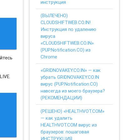
инструкция
(ВЫЛЕЧЕНО)
CLOUDSHIFTWEB.CO.IN!
Инструкция по удалению
вируса
«CLOUDSHIFTWEB.CO.IN»
(PUP.Notification.CO) из
Chrome
айтесь
«GRIDNOVAKEY.CO.IN» — как
LIVE.
убрать GRIDNOVAKEY.CO.IN
вирус (PUP.Notification.CO)
навсегда из моего браузера?
(РЕКОМЕНДАЦИИ)
(РЕШЕНО) «HEALTHVOT.COM»
— как удалить
HEALTHVOT.COM вирус из
браузеров: пошаговая
ИНСТРУКЦИЯ