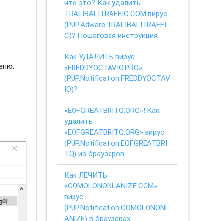
что это? Как удалить
TRALIBALITRAFFIC.COM вирус
(PUP.Adware.TRALIBALITRAFFI
C)? Пошаговая инструкция
Как УДАЛИТЬ вирус
еню.
«FREDDYOCTAVIO.PRO»
(PUP.Notification.FREDDYOCTAV
IO)?
«EOFGREATBRITQ.ORG»! Как
удалить
«EOFGREATBRITQ.ORG» вирус
(PUP.Notification.EOFGREATBRI
TQ) из браузеров
Как ЛЕЧИТЬ
«COMOLONONLANIZE.COM»
вирус
(PUP.Notification.COMOLONONL
ANIZE) в браузерах: