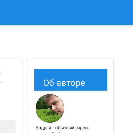
к Сбросить Настройки Браузеров Chrome и Firefox?
E
Об авторе
Андрей - обычный парень,