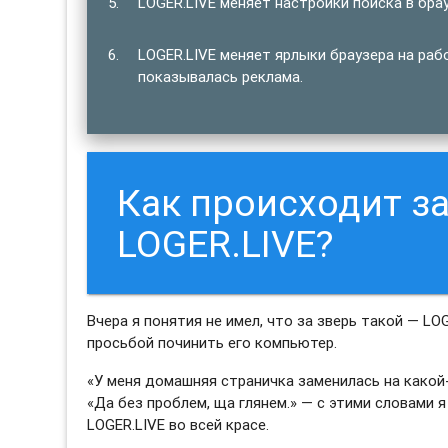
LOGER.LIVE меняет настройки поиска в брау
LOGER.LIVE меняет ярлыки браузера на раб
показывалась реклама.
Как происходит з
LOGER.LIVE?
Вчера я понятия не имел, что за зверь такой — LOG
просьбой починить его компьютер.
«У меня домашняя страничка заменилась на какой-
«Да без проблем, ща глянем.» — с этими словами 
LOGER.LIVE во всей красе.