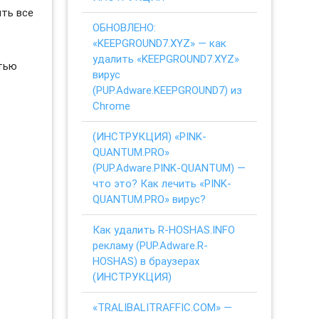
ить все
ОБНОВЛЕНО:
«KEEPGROUND7.XYZ» — как
удалить «KEEPGROUND7.XYZ»
стью
вирус
(PUP.Adware.KEEPGROUND7) из
Chrome
(ИНСТРУКЦИЯ) «PINK-
QUANTUM.PRO»
(PUP.Adware.PINK-QUANTUM) —
что это? Как лечить «PINK-
QUANTUM.PRO» вирус?
Как удалить R-HOSHAS.INFO
рекламу (PUP.Adware.R-
HOSHAS) в браузерах
(ИНСТРУКЦИЯ)
«TRALIBALITRAFFIC.COM» —